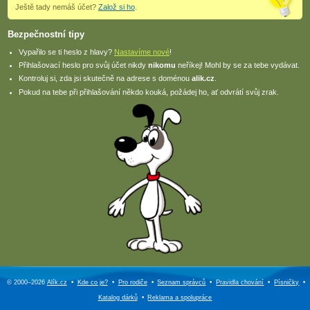
Ještě tady nemáš účet?
Založ si ho
.
Bezpečnostní tipy
Vypařilo se ti heslo z hlavy?
Nastavíme nové
!
Přihlašovací heslo pro svůj účet nikdy
nikomu
neříkej! Mohl by se za tebe vydávat.
Kontroluj si, zda jsi skutečně na adrese s doménou
alik.cz
.
Pokud na tebe při přihlašování někdo kouká, požádej ho, ať odvrátí svůj zrak.
© 2000–2026
Alík.cz
•
Kde co je?
•
Pro rodiče
•
Seznam správců
•
Pravidla chování
•
Písničky
•
Katalog dárků
•
Reklama a
spolupráce