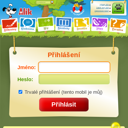
Výhody účtu
Založit nový účet
Zapomenuté heslo?
Přihlásit
ry
N
ástěnky
H
outěže
V
tipy
K
lubovna
S
P
líkoviny
oradna
A
Přihlášení
Jméno:
Heslo:
Trvalé přihlášení (tento mobil je můj)
Přihlásit