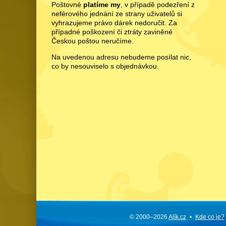
Poštovné
platíme my
, v případě podezření z
neférového jednání ze strany uživatelů si
vyhrazujeme právo dárek nedoručit. Za
případné poškození či ztráty zaviněné
Českou poštou neručíme.
Na uvedenou adresu nebudeme posílat nic,
co by nesouviselo s objednávkou.
© 2000–2026
Alík.cz
•
Kde co je?