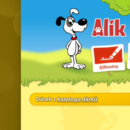
líkoviny
A
Dárek z
katalogu dárků