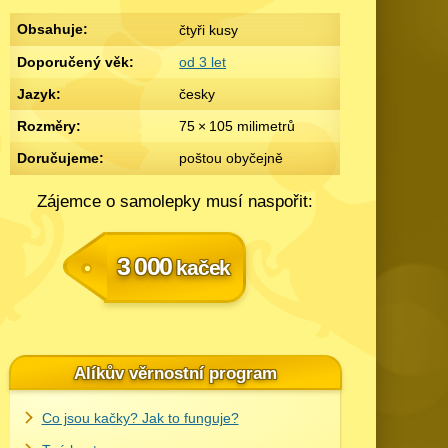
Obsahuje:
čtyři kusy
Doporučený věk:
od 3 let
Jazyk:
česky
Rozměry:
75 × 105 m
ili
m
etrů
Doručujeme:
poštou obyčejně
Zájemce o samolepky musí naspořit:
3 000
kaček
Alíkův věrnostní program
Co jsou kačky? Jak to funguje?