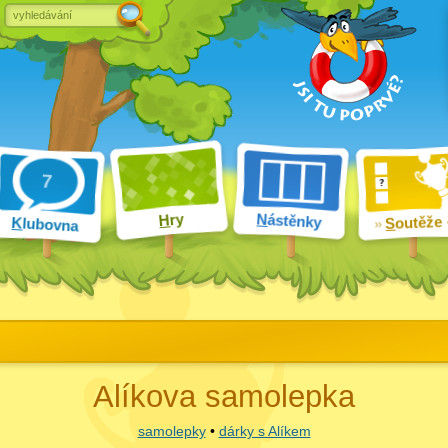
ry
N
ástěnky
H
outěže
K
lubovna
S
Alíkova samolepka
samolepky
•
dárky s Alíkem