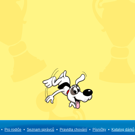
•
Pro rodiče
•
Seznam správců
•
Pravidla chování
•
Písničky
•
Katalog dárků