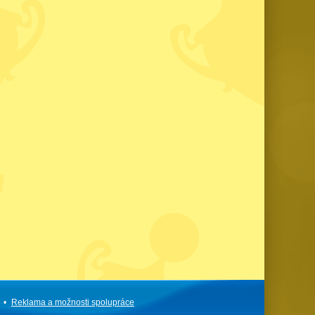
•
Reklama a
možnosti
spolupráce