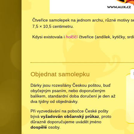
Čtveřice samolepek na jednom archu, různé motivy s
7,5 × 10,5 centimetru.
Kdysi existovala i
holčičí
čtveřice (andílek, kytičky, s
Objednat samolepku
Dárky jsou rozesílány Českou poštou, buď
obyčejným psaním, nebo doporučeným
balíkem, standardní doba doručení je den až
dva týdny od objednávky.
Při vyzvedávání na pobočce České pošty
bývá
vyžadován občanský průkaz
, proto
důrazně doporučujeme uvádět jméno
dospělé
osoby.