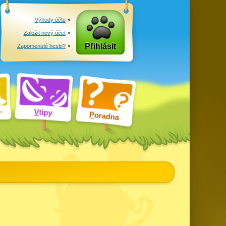
Výhody účtu
Založit nový účet
Přihlásit
Zapomenuté heslo?
V
tipy
P
oradna