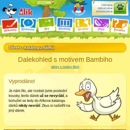
Výhody účtu
Založit nový účet
Zapomenuté heslo?
Přihlásit
ry
N
ástěnky
H
outěže
V
tipy
K
lubovna
S
P
líkoviny
oradna
A
Dárek z
katalogu dárků
Dalekohled s motivem Bambiho
dárky s motivy filmů
Vyprodáno!
Je nám líto, ale rozdali jsme poslední
kousky, tento dárek
už se nevyrábí
, a
bohužel se tedy do Alíkova katalogu
dárků
nikdy nevrátí
. Zkus si našetřit na
jiný dárek.