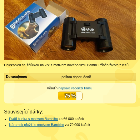
Dalekohled se šňůrkou na krk s motivem nového filmu Bambi: Příběh života z lesů.
Doručujeme:
poštou doporučeně
Věrulín
napsala
recenzi filmu
!
75 %
Související dárky:
Ptačí budka s motivem Bambiho
za 66 000
kaček
Náramek přežití s motivem Bambiho
za 79 000
kaček