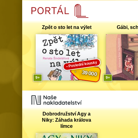
Zpět o sto let na výlet
Gábi, sch
Poslední kousky
39 000
9
9
Dobrodružství Agy a
Niky: Záhada králova
límce