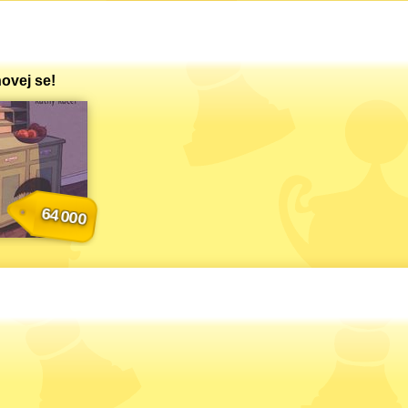
ovej se!
64 000