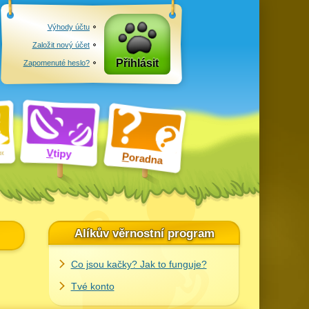
Výhody účtu
Založit nový účet
Přihlásit
Zapomenuté heslo?
V
tipy
P
oradna
Alíkův věrnostní program
Co jsou kačky? Jak to funguje?
Tvé konto