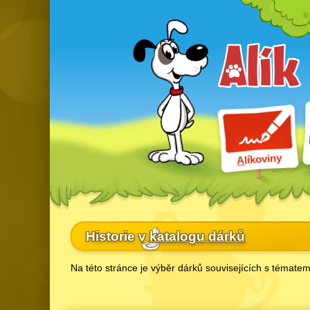
líkoviny
A
Historie v
katalogu dárků
Na této stránce je výběr dárků souvisejících s tématem