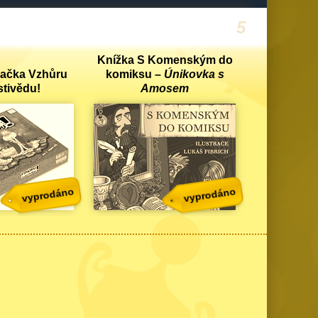
Knížka S Komenským do
ačka Vzhůru
komiksu –
Únikovka s
stivědu!
Amosem
vyprodáno
vyprodáno