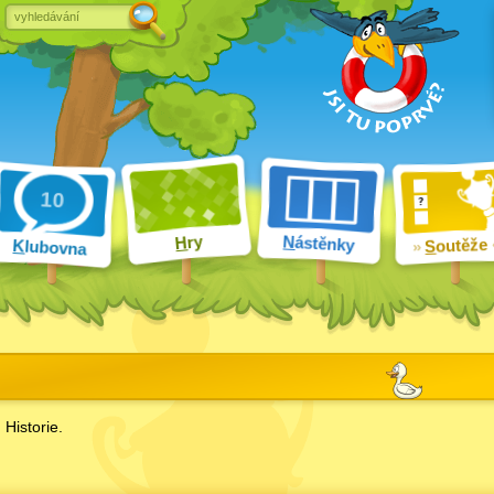
ry
N
ástěnky
H
outěže
K
lubovna
S
 Historie.