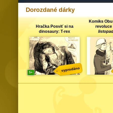
Dorozdané dárky
Komiks Obu
Hračka Posviť si na
revoluce
dinosaury: T-rex
listopa
vyprodáno
5