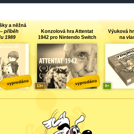
šky a něžná
 –
příběh
Konzolová hra Attentat
Výuková hr
du 1989
1942 pro Nintendo Switch
na vla
vyprodáno
vyprodáno
13
8