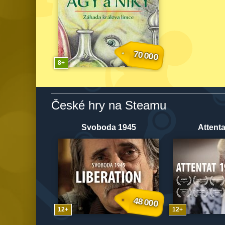
70 000
8
České hry na Steamu
Svoboda 1945
Attenta
48 000
12
12