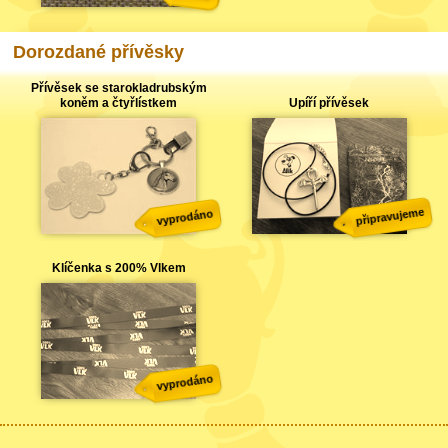
Dorozdané přívěsky
Přívěsek se starokladrubským
koněm a čtyřlístkem
Upíří přívěsek
připravujeme
vyprodáno
Klíčenka s 200% Vlkem
vyprodáno