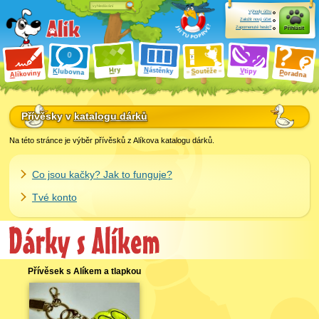
Výhody účtu
Založit nový účet
Zapomenuté heslo?
Přihlásit
ry
N
ástěnky
H
outěže
V
tipy
K
lubovna
S
P
líkoviny
oradna
A
Přívěsky v
katalogu dárků
Na této stránce je výběr přívěsků z Alíkova katalogu dárků.
Co jsou kačky? Jak to funguje?
Tvé konto
Přívěsek s Alíkem a tlapkou