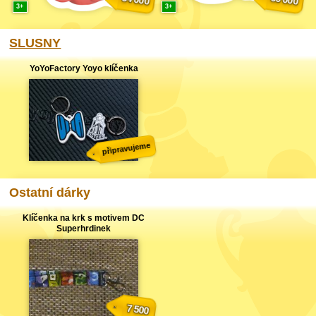
3
3
SLUSNY
YoYoFactory Yoyo klíčenka
připravujeme
Ostatní dárky
Klíčenka na krk s motivem DC
Superhrdinek
7 500