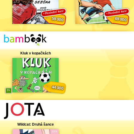
Poslední kus!
Poslední kus!
59 000
69 000
Kluk v kopačkách
44 000
7
Wildcat: Druhá šance