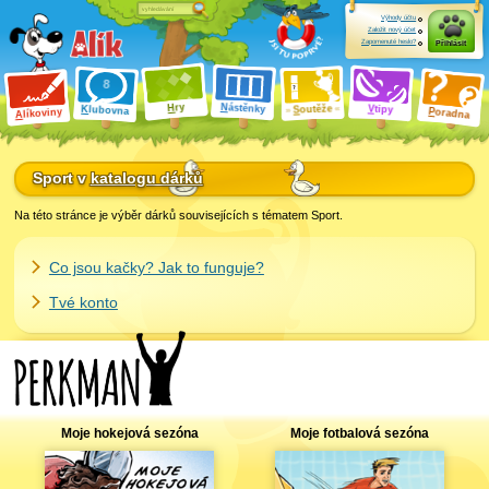
Výhody účtu
Založit nový účet
Zapomenuté heslo?
Přihlásit
ry
N
ástěnky
H
outěže
V
tipy
K
lubovna
S
P
líkoviny
oradna
A
Sport v
katalogu dárků
Na této stránce je výběr dárků souvisejících s tématem Sport.
Co jsou kačky? Jak to funguje?
Tvé konto
Moje hokejová sezóna
Moje fotbalová sezóna