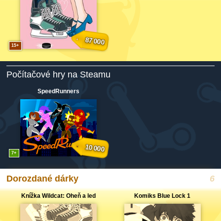
87 000
15
Počítačové hry na Steamu
SpeedRunners
10 000
7
Dorozdané dárky
Knížka Wildcat: Oheň a led
Komiks Blue Lock 1