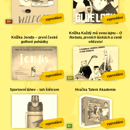
vyprodáno
vyprodáno
15
Knížka Každý má svou lajnu –
O
Knížka Jendis – první české
florbalu, prvních láskách a ceně
golfové pohádky
vítězství
vyprodáno
vyprodáno
11
Sportovní láhev – tah štětcem
Hračka Talent Akademie
vyprodáno
vyprodáno
8