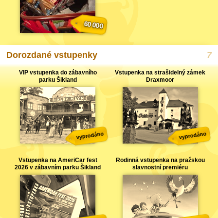
60 000
Dorozdané vstupenky
VIP vstupenka do zábavního
Vstupenka na strašidelný zámek
parku Šikland
Draxmoor
vyprodáno
vyprodáno
Vstupenka na AmeriCar fest
Rodinná vstupenka na pražskou
2026 v zábavním parku Šikland
slavnostní premiéru