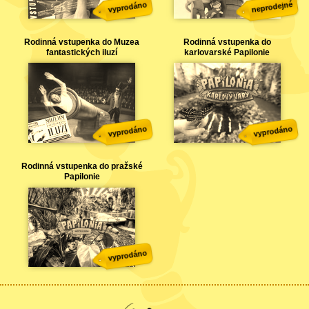
neprodejné
vyprodáno
Rodinná vstupenka do Muzea
Rodinná vstupenka do
fantastických iluzí
karlovarské Papilonie
vyprodáno
vyprodáno
Rodinná vstupenka do pražské
Papilonie
vyprodáno