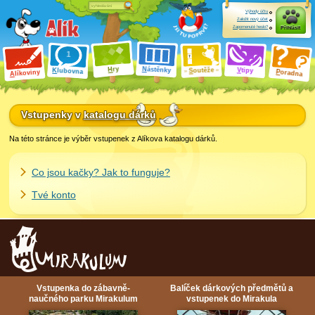
Výhody účtu
Založit nový účet
Zapomenuté heslo?
Přihlásit
ry
N
ástěnky
H
outěže
V
tipy
K
lubovna
S
P
líkoviny
oradna
A
Vstupenky v
katalogu dárků
Na této stránce je výběr vstupenek z Alíkova katalogu dárků.
Co jsou kačky? Jak to funguje?
Tvé konto
Vstupenka do zábavně-
Balíček dárkových předmětů a
naučného parku Mirakulum
vstupenek do Mirakula