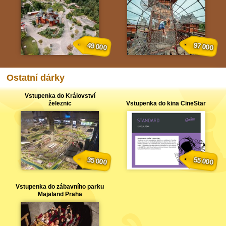
49 000
97 000
Ostatní dárky
Vstupenka do Království
železnic
Vstupenka do kina CineStar
35 000
55 000
Vstupenka do zábavního parku
Majaland Praha