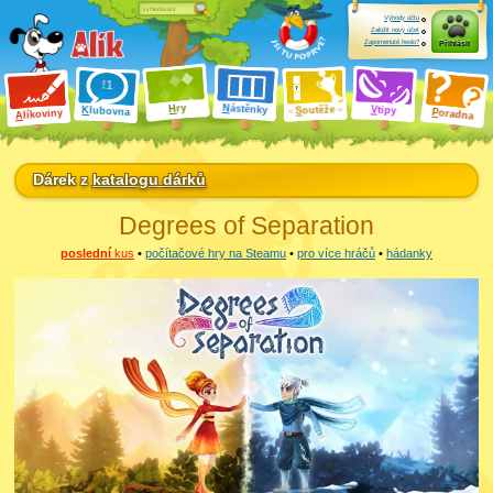
Výhody účtu
Založit nový účet
Zapomenuté heslo?
Přihlásit
ry
N
ástěnky
H
outěže
V
tipy
K
lubovna
S
P
líkoviny
oradna
A
Dárek z
katalogu dárků
Degrees of Separation
poslední
kus
•
počítačové hry na Steamu
•
pro více hráčů
•
hádanky