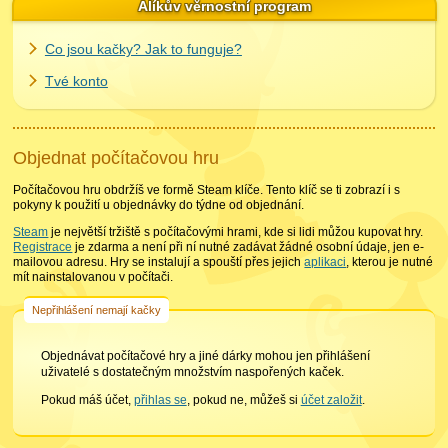
Alíkův věrnostní program
Co jsou kačky? Jak to funguje?
Tvé konto
Objednat počítačovou hru
Počítačovou hru obdržíš ve formě Steam klíče. Tento klíč se ti zobrazí i s
pokyny k použití u objednávky do týdne od objednání.
Steam
je největší tržiště s počítačovými hrami, kde si lidi můžou kupovat hry.
Registrace
je zdarma a není při ní nutné zadávat žádné osobní údaje, jen e-
mailovou adresu. Hry se instalují a spouští přes jejich
aplikaci
, kterou je nutné
mít nainstalovanou v počítači.
Nepřihlášení nemají kačky
Objednávat počítačové hry a jiné dárky mohou jen přihlášení
uživatelé s dostatečným množstvím naspořených kaček.
Pokud máš účet,
přihlas se
, pokud ne, můžeš si
účet založit
.