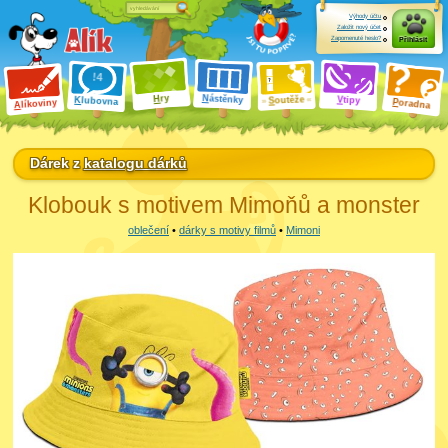
Výhody účtu
Založit nový účet
Zapomenuté heslo?
Přihlásit
ry
N
ástěnky
H
outěže
V
tipy
K
lubovna
S
P
líkoviny
oradna
A
Dárek z
katalogu dárků
Klobouk s motivem Mimoňů a monster
oblečení
•
dárky s motivy filmů
•
Mimoni