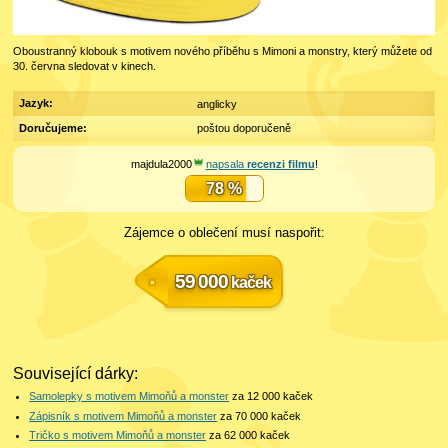
Oboustranný klobouk s motivem nového příběhu s Mimoni a monstry, který můžete od
30. června sledovat v kinech.
Jazyk:
anglicky
Doručujeme:
poštou doporučeně
majdula2000
napsala
recenzi filmu
!
78 %
Zájemce o oblečení musí naspořit:
59 000
kaček
Související dárky:
Samolepky s motivem Mimoňů a monster
za 12 000
kaček
Zápisník s motivem Mimoňů a monster
za 70 000
kaček
Tričko s motivem Mimoňů a monster
za 62 000
kaček