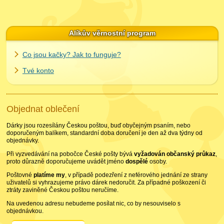
Alíkův věrnostní program
Co jsou kačky? Jak to funguje?
Tvé konto
Objednat oblečení
Dárky jsou rozesílány Českou poštou, buď obyčejným psaním, nebo
doporučeným balíkem, standardní doba doručení je den až dva týdny od
objednávky.
Při vyzvedávání na pobočce České pošty bývá
vyžadován občanský průkaz
,
proto důrazně doporučujeme uvádět jméno
dospělé
osoby.
Poštovné
platíme my
, v případě podezření z neférového jednání ze strany
uživatelů si vyhrazujeme právo dárek nedoručit. Za případné poškození či
ztráty zaviněné Českou poštou neručíme.
Na uvedenou adresu nebudeme posílat nic, co by nesouviselo s
objednávkou.