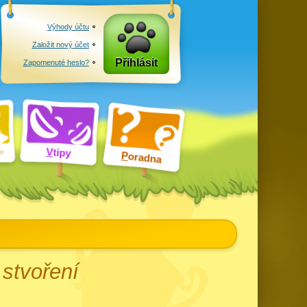
Výhody účtu
Založit nový účet
Přihlásit
Zapomenuté heslo?
V
tipy
P
oradna
 stvoření