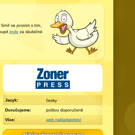
Smiř se prosím s tím,
koupit
jinde
za skutečné
Jazyk:
česky
Doručujeme:
poštou doporučeně
Více:
web nakladatelství
Alíkův věrnostní program