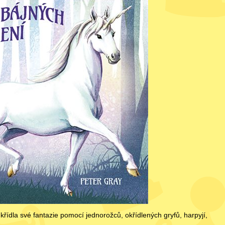
křídla své fantazie pomocí jednorožců, okřídlených gryfů, harpyjí,