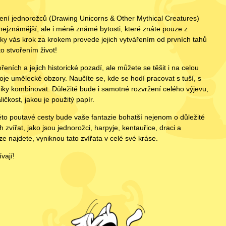
ní jednorožců (Drawing Unicorns & Other Mythical Creatures)
ejznámější, ale i méně známé bytosti, které znáte pouze z
čky vás krok za krokem provede jejich vytvářením od prvních tahů
to stvořením život!
eních a jejich historické pozadí, ale můžete se těšit i na celou
svoje umělecké obzory. Naučíte se, kde se hodí pracovat s tuší, s
niky kombinovat. Důležité bude i samotné rozvržení celého výjevu,
ičkost, jakou je použitý papír.
éto poutavé cesty bude vaše fantazie bohatší nejenom o důležité
 zvířat, jako jsou jednorožci, harpyje, kentauřice, draci a
 najdete, vyniknou tato zvířata v celé své kráse.
vají!