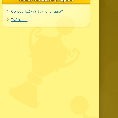
Co jsou kačky? Jak to funguje?
Tvé konto