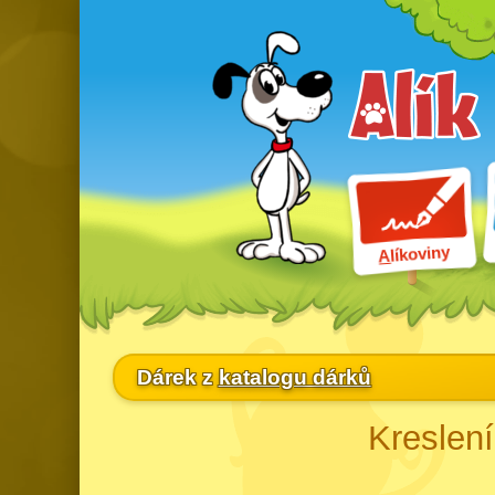
líkoviny
A
Dárek z
katalogu dárků
Kreslen