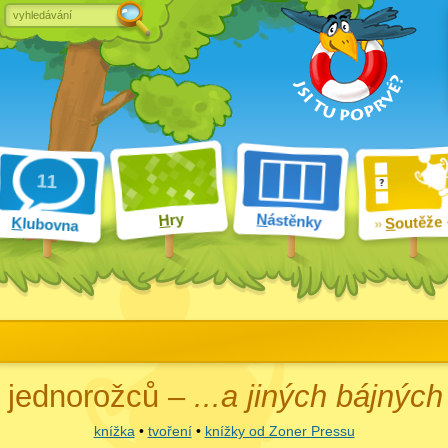
ry
N
ástěnky
H
outěže
K
lubovna
S
í jednorožců –
...a jiných bájných
knížka
•
tvoření
•
knížky od Zoner Pressu