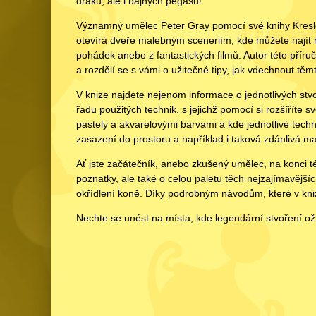
draků, ale i bájných pegasů!
Významný umělec Peter Gray pomocí své knihy Kresle
otevírá dveře malebným sceneriím, kde můžete najít n
pohádek anebo z fantastických filmů. Autor této příru
a rozdělí se s vámi o užitečné tipy, jak vdechnout těm
V knize najdete nejenom informace o jednotlivých stvoř
řadu použitých technik, s jejichž pomocí si rozšíříte 
pastely a akvarelovými barvami a kde jednotlivé tech
zasazení do prostoru a například i taková zdánlivá mal
Ať jste začátečník, anebo zkušený umělec, na konci t
poznatky, ale také o celou paletu těch nejzajímavějších
okřídlení koně. Díky podrobným návodům, které v knize
Nechte se unést na místa, kde legendární stvoření oží