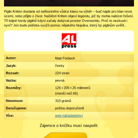
Piglin Kritten dostane od nelítostného vůdce klanu na výběr – buď najde pro klan nová
území, nebo přijde o život. Naštěstí Kritten objeví legendu, jež by mohla nabízet řešení.
Tři bájné hordy piglinů kdysi začaly dobývat prostor Overworldu. Proč to nezkusit i
nyní? Jen bude potřeba využít pomoc nějakého hlupáka, který by piglinům uvěřil...
Autor:
Matt Forbeck
Jazyk:
česky
Rozsah:
224 stran
Vazba:
pevná
Rozměry:
125 × 205 × 25 m
ili
m
etrů
(menší než A5)
Hmotnost:
310 gramů
Doručujeme:
poštou doporučeně
Více:
web nakladatelství
Zájemce o knížku musí naspořit: