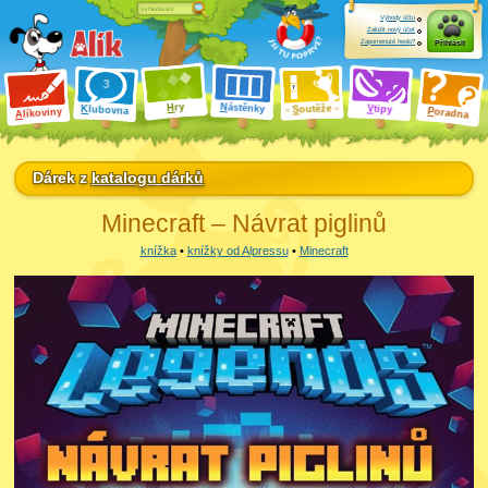
Výhody účtu
Založit nový účet
Zapomenuté heslo?
Přihlásit
ry
N
ástěnky
H
outěže
V
tipy
K
lubovna
S
P
líkoviny
oradna
A
Dárek z
katalogu dárků
Minecraft – Návrat piglinů
knížka
•
knížky od Alpressu
•
Minecraft