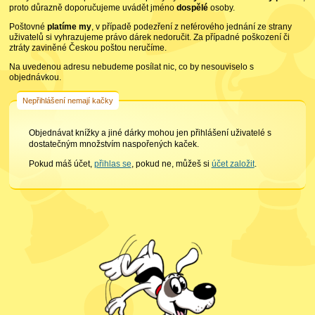
proto důrazně doporučujeme uvádět jméno
dospělé
osoby.
Poštovné
platíme my
, v případě podezření z neférového jednání ze strany
uživatelů si vyhrazujeme právo dárek nedoručit. Za případné poškození či
ztráty zaviněné Českou poštou neručíme.
Na uvedenou adresu nebudeme posílat nic, co by nesouviselo s
objednávkou.
Nepřihlášení nemají kačky
Objednávat knížky a jiné dárky mohou jen přihlášení uživatelé s
dostatečným množstvím naspořených kaček.
Pokud máš účet,
přihlas se
, pokud ne, můžeš si
účet založit
.