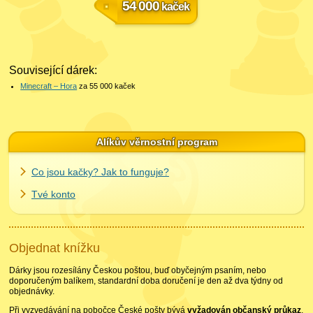
54 000
kaček
Související dárek:
Minecraft – Hora
za 55 000
kaček
Alíkův věrnostní program
Co jsou kačky? Jak to funguje?
Tvé konto
Objednat knížku
Dárky jsou rozesílány Českou poštou, buď obyčejným psaním, nebo
doporučeným balíkem, standardní doba doručení je den až dva týdny od
objednávky.
Při vyzvedávání na pobočce České pošty bývá
vyžadován občanský průkaz
,