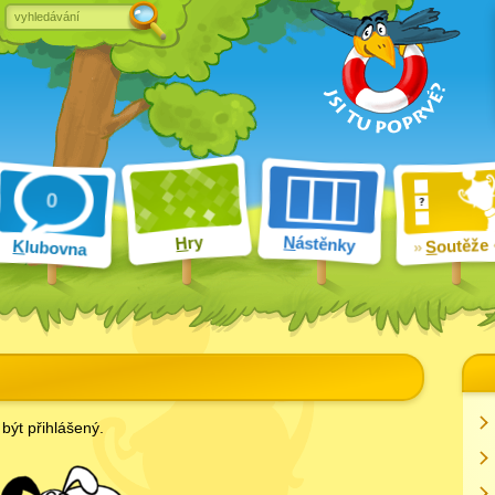
ry
N
ástěnky
H
outěže
K
lubovna
S
být přihlášený.