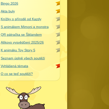
Bingo 2026
Akta buly
Knížky o přírodě od Kazdy
S animákem Mimoni a monstra
QR pátračka se Šiklandem
Alíkovo vysvědčení 2025/26
K animáku Toy Story 5
Seznam úplně všech soutěží
Vyhlášená témata
O co se teď soutěží?