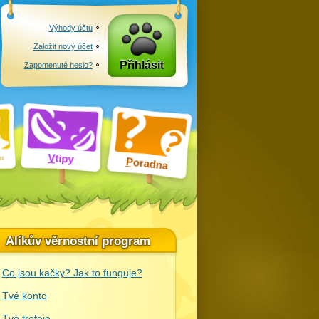
Výhody účtu
Založit nový účet
Přihlásit
Zapomenuté heslo?
V
tipy
P
oradna
Alíkův věrnostní program
Co jsou kačky? Jak to funguje?
Tvé konto
Tvé trofeje