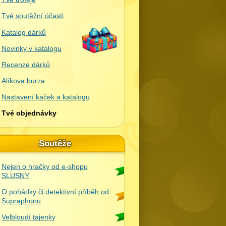
Tvé soutěžní účasti
Katalog dárků
Novinky v katalogu
Recenze dárků
Alíkova burza
Nastavení kaček a katalogu
Tvé objednávky
Soutěže
Nejen o hračky od e-shopu
SLUSNY
O pohádky či detektivní příběh od
Supraphonu
Velbloudí tajenky