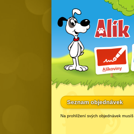
líkoviny
A
Seznam objednávek
Na prohlížení svých objednávek musíš 