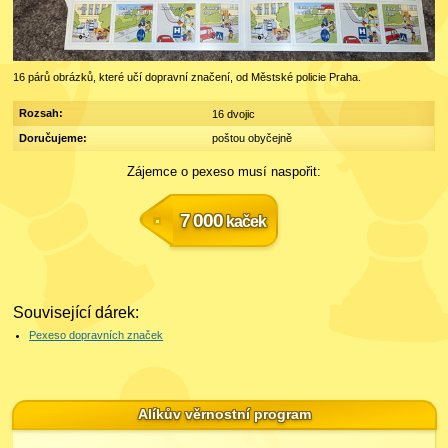
16 párů obrázků, které učí dopravní značení, od Městské policie Praha.
Rozsah:
16 dvojic
Doručujeme:
poštou obyčejně
Zájemce o pexeso musí naspořit:
7 000
kaček
Související dárek:
Pexeso dopravních značek
Alíkův věrnostní program