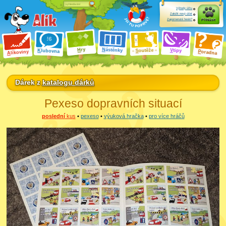
Výhody účtu
Založit nový účet
Zapomenuté heslo?
Přihlásit
ry
N
ástěnky
H
outěže
V
tipy
K
lubovna
S
P
líkoviny
oradna
A
Dárek z
katalogu dárků
Pexeso dopravních situací
poslední
kus
•
pexeso
•
výuková hračka
•
pro více hráčů