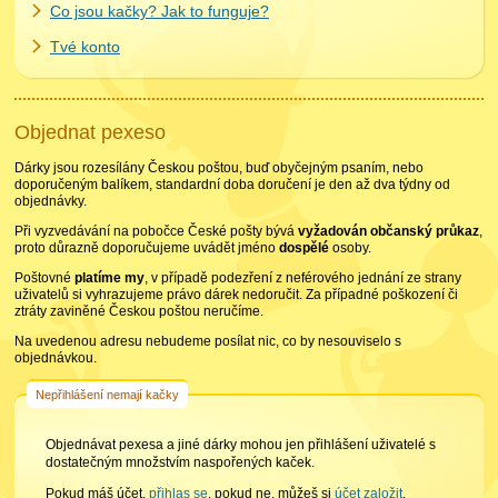
Co jsou kačky? Jak to funguje?
Tvé konto
Objednat pexeso
Dárky jsou rozesílány Českou poštou, buď obyčejným psaním, nebo
doporučeným balíkem, standardní doba doručení je den až dva týdny od
objednávky.
Při vyzvedávání na pobočce České pošty bývá
vyžadován občanský průkaz
,
proto důrazně doporučujeme uvádět jméno
dospělé
osoby.
Poštovné
platíme my
, v případě podezření z neférového jednání ze strany
uživatelů si vyhrazujeme právo dárek nedoručit. Za případné poškození či
ztráty zaviněné Českou poštou neručíme.
Na uvedenou adresu nebudeme posílat nic, co by nesouviselo s
objednávkou.
Nepřihlášení nemají kačky
Objednávat pexesa a jiné dárky mohou jen přihlášení uživatelé s
dostatečným množstvím naspořených kaček.
Pokud máš účet,
přihlas se
, pokud ne, můžeš si
účet založit
.