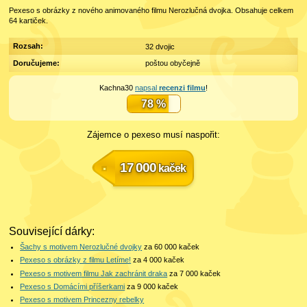
Pexeso s obrázky z nového animovaného filmu Nerozlučná dvojka. Obsahuje celkem
64 kartiček.
Rozsah:
32 dvojic
Doručujeme:
poštou obyčejně
Kachna30
napsal
recenzi filmu
!
78 %
Zájemce o pexeso musí naspořit:
17 000
kaček
Související dárky:
Šachy s motivem Nerozlučné dvojky
za 60 000
kaček
Pexeso s obrázky z filmu Letíme!
za 4 000
kaček
Pexeso s motivem filmu Jak zachránit draka
za 7 000
kaček
Pexeso s Domácími příšerkami
za 9 000
kaček
Pexeso s motivem Princezny rebelky