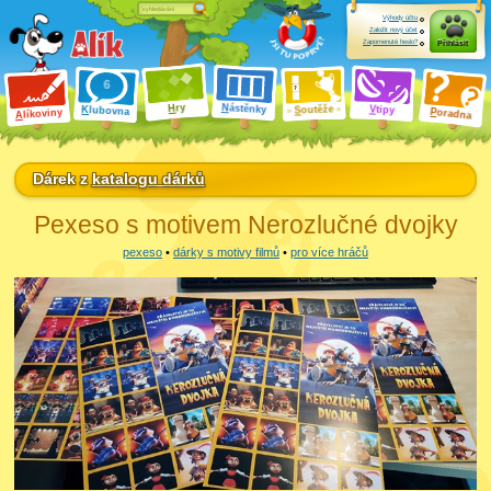
Výhody účtu
Založit nový účet
Zapomenuté heslo?
Přihlásit
ry
N
ástěnky
H
outěže
V
tipy
K
lubovna
S
P
líkoviny
oradna
A
Dárek z
katalogu dárků
Pexeso s motivem Nerozlučné dvojky
pexeso
•
dárky s motivy filmů
•
pro více hráčů