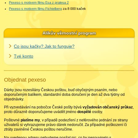
Pexeso s motivem filmu Esa z pralesa 2
Pexeso s motivem filmu Fichtelberg
za 8 000
kaček
Alíkův věrnostní program
Co jsou kačky? Jak to funguje?
Tvé konto
Objednat pexeso
Dárky jsou rozesílány Českou poštou, buď obyčejným psaním, nebo
doporučeným balíkem, standardní doba doručení je den až dva týdny od
objednávky.
Při vyzvedávání na pobočce České pošty bývá
vyžadován občanský průkaz
,
proto důrazně doporučujeme uvádět jméno
dospělé
osoby.
Poštovné
platíme my
, v případě podezření z neférového jednání ze strany
uživatelů si vyhrazujeme právo dárek nedoručit. Za případné poškození či
ztráty zaviněné Českou poštou neručíme.
Na uvedenou adresu nebudeme posílat nic, co by nesouviselo s