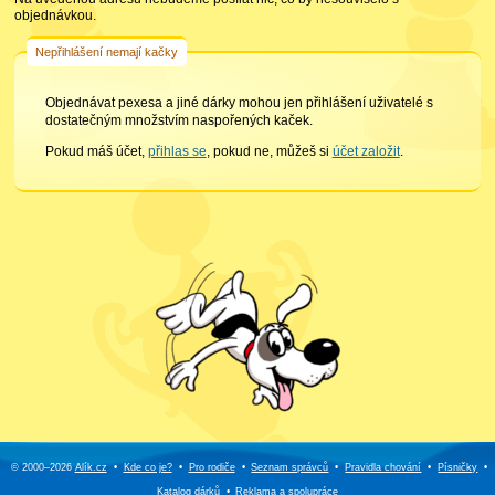
objednávkou.
Nepřihlášení nemají kačky
Objednávat pexesa a jiné dárky mohou jen přihlášení uživatelé s
dostatečným množstvím naspořených kaček.
Pokud máš účet,
přihlas se
, pokud ne, můžeš si
účet založit
.
© 2000–2026
Alík.cz
•
Kde co je?
•
Pro rodiče
•
Seznam správců
•
Pravidla chování
•
Písničky
•
Katalog dárků
•
Reklama a
spolupráce