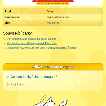
Jazyk:
česky
Doručujeme:
poštou doporučeně
Více:
web parku
Související dárky:
VIP vstupenka do zábavního parku Šikland
Vstupenka na strašidelný zámek Draxmoor
Vstupenka na AmeriCar fest 2026 v zábavním parku Šikland
Alíkův věrnostní program
Co jsou kačky? Jak to funguje?
Tvé konto