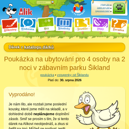
Výhody účtu
Založit nový účet
Zapomenuté heslo?
Přihlásit
ry
N
ástěnky
H
outěže
V
tipy
K
lubovna
S
P
líkoviny
oradna
A
Dárek z
katalogu dárků
Poukázka na ubytování pro 4 osoby na 2
noci v zábavním parku Šikland
poukázka
•
vstupenky od Šiklandu
Platí do:
30. srpna 2026
Vyprodáno!
Je nám líto, ale rozdali jsme poslední
kousky, které jsme měli na skladě, a v
dohledné době
neplánujeme
doplnění
zásob. Smiř se prosím s tím, že si tento
dárek na Alíkovi neobjednáš, a zkus si
šetřit na jiný. Můžeš se podívat, jestli