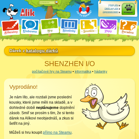
Výhody účtu
Založit nový účet
Zapomenuté heslo?
Přihlásit
ry
N
ástěnky
H
outěže
V
tipy
K
lubovna
S
P
líkoviny
oradna
A
Dárek z
katalogu dárků
SHENZHEN I/O
počítačové hry na Steamu
•
informatika
•
hádanky
Vyprodáno!
Je nám líto, ale rozdali jsme poslední
kousky, které jsme měli na skladě, a v
dohledné době
neplánujeme
doplnění
zásob. Smiř se prosím s tím, že si tento
dárek na Alíkovi neobjednáš, a zkus si
šetřit na jiný.
Můžeš si hru koupit
přímo na Steamu
.