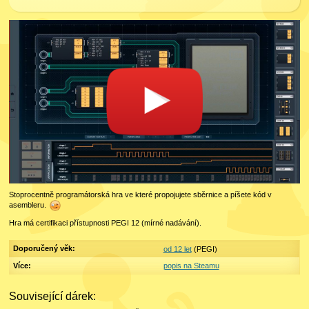
Stoprocentně programátorská hra ve které propojujete sběrnice a píšete kód v
asembleru.
Hra má certifikaci přístupnosti PEGI 12 (mírné nadávání).
Doporučený věk:
od 12 let
(PEGI)
Více:
popis na Steamu
Související dárek: