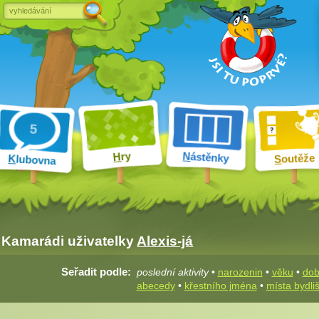
ry
N
ástěnky
H
outěže
K
lubovna
S
Kamarádi uživatelky
Alexis-já
Seřadit podle:
poslední aktivity
•
narozenin
•
věku
•
dob
abecedy
•
křestního jména
•
místa bydli