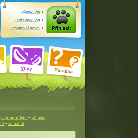
Výhody účtu
Založit nový účet
Přihlásit
Zapomenuté heslo?
V
tipy
P
oradna
y kamarádství
•
účtovin
ště
•
založení