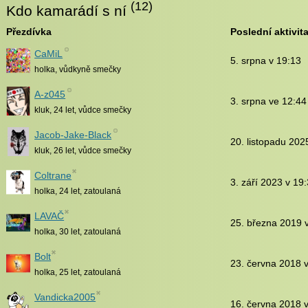
(12)
Kdo kamarádí s ní
Přezdívka
Poslední aktivit
CaMiL
5. srpna v 19:13
holka, vůdkyně smečky
A-z045
3. srpna ve 12:44
kluk, 24 let, vůdce smečky
Jacob-Jake-Black
20. listopadu 202
kluk, 26 let, vůdce smečky
Coltrane
3. září 2023 v 19
holka, 24 let, zatoulaná
LAVAČ
25. března 2019 
holka, 30 let, zatoulaná
Bolt
23. června 2018 
holka, 25 let, zatoulaná
Vandicka2005
16. června 2018 