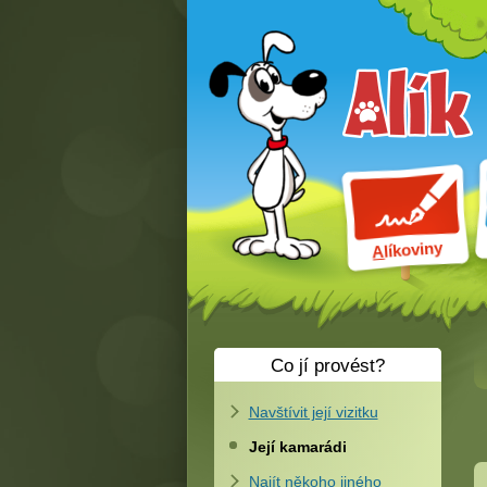
líkoviny
A
Co jí provést?
Navštívit její vizitku
Její kamarádi
Najít někoho jiného