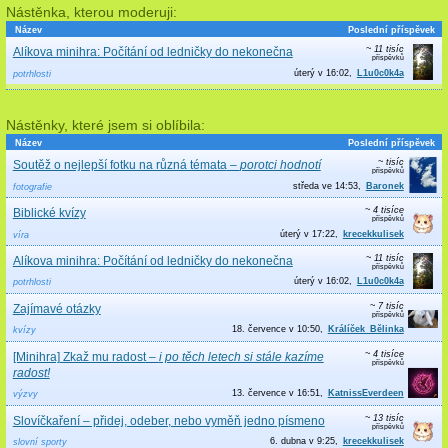
Nástěnka, kterou moderuji:
Název
Poslední příspěvek
~ 11 tisíc
Alíkova minihra: Počítání od ledničky do nekonečna
úterý v 16:02
L1u0c0k4a
potrhlosti
Nástěnky, které jsem si oblíbila:
Název
Poslední příspěvek
~ tisíc
Soutěž o nejlepší fotku na různá témata
–
porotci hodnotí
středa ve 14:53
Baronek
fotografie
~ 4 tisíce
Biblické kvízy
úterý v 17:22
krecekkulisek
víra
~ 11 tisíc
Alíkova minihra: Počítání od ledničky do nekonečna
úterý v 16:02
L1u0c0k4a
potrhlosti
~ 7 tisíc
Zajímavé otázky
18. července v 10:50
Králíček_Bělinka
kvízy
~ 4 tisíce
[Minihra] Zkaž mu radost
–
i po těch letech si stále kazíme
radost!
13. července v 16:51
KatnissEverdeen
výzvy
~ 13 tisíc
Slovíčkaření – přidej, odeber, nebo vyměň jedno písmeno
6. dubna v 9:25
krecekkulisek
slovní sporty