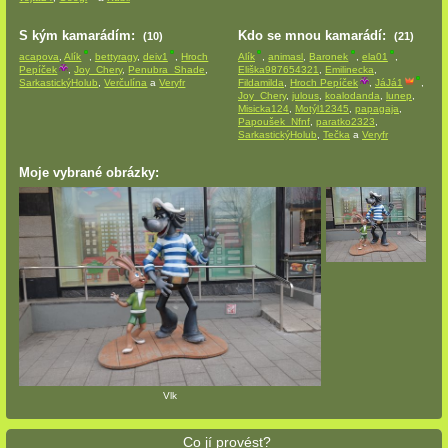
S kým kamarádím:
Kdo se mnou kamarádí:
(10)
(21)
acapova
,
Alík
,
bettyragy
,
deiv1
,
Hroch
Alík
,
animasl
,
Baronek
,
ela01
,
Pepíček
,
Joy_Chery
,
Penubra_Shade
,
Eliška987654321
,
Emilinecka
,
SarkastickýHolub
,
Verčulína
a
Veryfr
Fildamilda
,
Hroch Pepíček
,
JáJá1
,
Joy_Chery
,
julous
,
koalodanda
,
lunep
,
Misicka124
,
Motýl12345
,
papagaja
,
Papoušek_Nfnf
,
paratko2323
,
SarkastickýHolub
,
Tečka
a
Veryfr
Moje vybrané obrázky:
Vlk
Co jí provést?