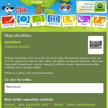
Výhody účtu
Založit nový účet
Zapomenuté heslo?
Přihlásit
ry
N
ástěnky
H
outěže
V
tipy
K
lubovna
S
P
líkoviny
oradna
A
Moje přezdívka:
anetahor
vůdkyně smečky
S Alíkem kamarádím
už 17 let a 350 dní
. Jsem holka. Mé skutečné jméno je Aneta a je
mi 21 let. Narozeniny mám 20. října. Místo, kde bydlím, se jmenuje Jenišovice. Mezi moje
zájmy patří fotografování, internet, malování, počítače a tanec. Naposledy jsem Alíka
navštívila dnes, nyní jsem offline.
Přihlas se a přidej si mě mezi své kamarády.
Co chci říct světu:
Ráda tancuji.
Moji vizitku naposledy navštívili:
elinkaaa7
,
Mikia
,
Michael1994
,
JáJá1
,
Marek-B
,
Peaboy
,
KatnissEverdeen
,
vojta24
,
Googl
a
Kubii