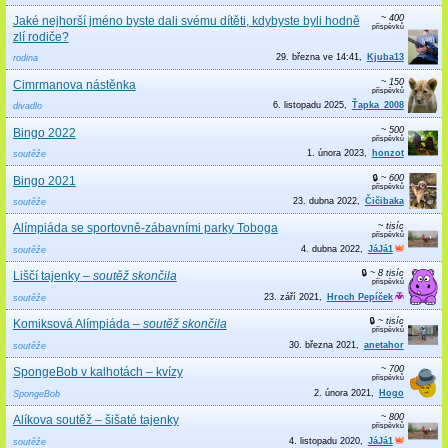
~ 400
Jaké nejhorší jméno byste dali svému dítěti, kdybyste byli hodně
zlí rodiče?
29. března ve 14:41
Kjuba13
rodina
~ 150
Cimrmanova nástěnka
6. listopadu 2025
Ťapka_2008
divadlo
~ 500
Bingo 2022
1. února 2023
honzot
soutěže
🔒
~ 600
Bingo 2021
23. dubna 2022
Čičibaka
soutěže
~ tisíc
Alímpiáda se sportovně-zábavními parky Toboga
4. dubna 2022
JáJá1
soutěže
🔒
~ 8 tisíc
Liščí tajenky
–
soutěž skončila
23. září 2021
Hroch Pepíček
soutěže
🔒
~ tisíc
Komiksová Alímpiáda
–
soutěž skončila
30. března 2021
anetahor
soutěže
~ 700
SpongeBob v kalhotách – kvízy
2. února 2021
Hogo
SpongeBob
~ 800
Alíkova soutěž – šišaté tajenky
4. listopadu 2020
JáJá1
soutěže