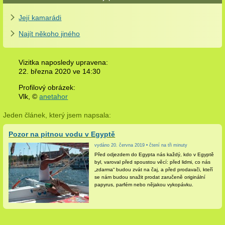
Její kamarádi
Najít někoho jiného
Vizitka naposledy upravena:
22. března 2020 ve
14:30
Profilový obrázek:
Vlk,
©
anetahor
Jeden článek, který jsem napsala:
Pozor na pitnou vodu v Egyptě
vydáno 20. června 2019 • čtení na tři minuty
Před odjezdem do Egypta nás každý, kdo v Egyptě
byl, varoval před spoustou věcí: před lidmi, co nás
„zdarma“ budou zvát na čaj, a před prodavači, kteří
se nám budou snažit prodat zaručeně originální
papyrus, parfém nebo nějakou vykopávku.