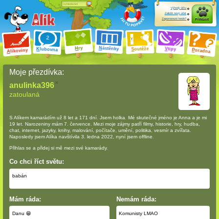
Výhody účtu
Založit nový účet
Zapomenuté heslo?
Přihlásit
ry
N
ástěnky
H
outěže
V
tipy
K
lubovna
S
P
líkoviny
oradna
A
Moje přezdívka:
anulinka396
zatoulaná
S Alíkem kamarádím
už 8 let a 171 dní
. Jsem holka. Mé skutečné jméno je Anna a je mi
19 let. Narozeniny mám 7. července. Mezi moje zájmy patří filmy, historie, hry, hudba,
chat, internet, jazyky, knihy, malování, počítače, umění, politika, vesmír a zvířata.
Naposledy jsem Alíka navštívila 3. ledna 2022, nyní jsem offline.
Přihlas se a přidej si mě mezi své kamarády.
Co chci říct světu:
babán
Mám ráda:
Nemám ráda:
Danu 😁
Komunisty LMAO