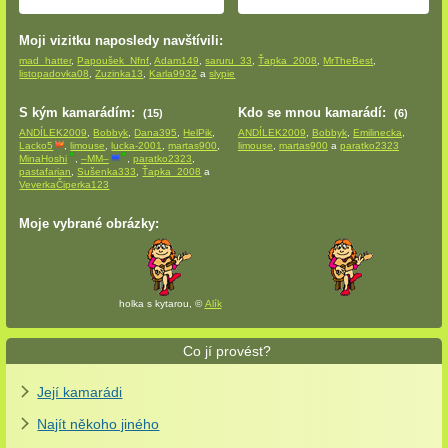
Moji vizitku naposledy navštívili:
mad_hatter
,
Papoušek_Nfnf
,
Adam149
,
saruru_33
,
Ťapka_2008
,
MrTheBest
,
listopadovka08
,
Zuzinka13
,
Karla9932
a
slypie
S kým kamarádím:
Kdo se mnou kamarádí:
(15)
(6)
ANDÍLEK2009
,
Bobbyk
,
Dana395
,
HelPik
,
ANDÍLEK2009
,
Bobbyk
,
Emilinecka
,
Lacko5
,
limouse
,
lucka-2001
,
martas900
,
limouse
,
martas900
a
paratko2323
MinaHoshi
,
–MM–
,
paratko2323
,
pastafarian
,
Sušenka333
,
Ťapka_2008
a
VeverkaČiperka123
Moje vybrané obrázky:
holka s kytarou, ©
Alík
Co jí provést?
Její kamarádi
Najít někoho jiného