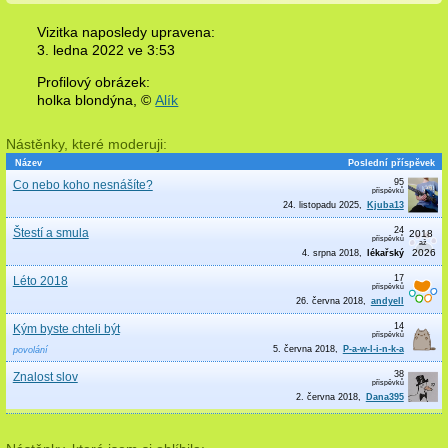
Vizitka naposledy upravena:
3. ledna 2022 ve
3:53
Profilový obrázek:
holka blondýna,
©
Alík
Nástěnky, které moderuji:
Název
Poslední příspěvek
95
Co nebo koho nesnášíte?
24. listopadu 2025
Kjuba13
24
Štestí a smula
4. srpna 2018
lékařský
17
Léto 2018
26. června 2018
andyell
14
Kým byste chteli být
5. června 2018
P-a-w-l-i-n-k-a
povolání
38
Znalost slov
2. června 2018
Dana395