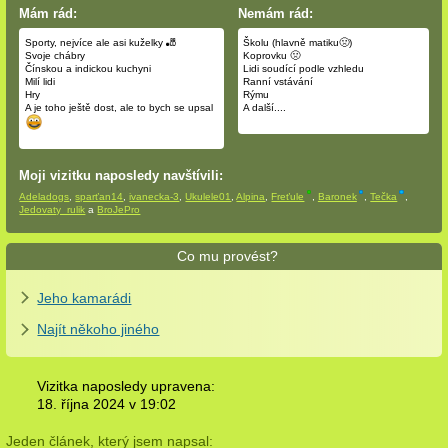
Mám rád:
Nemám rád:
Sporty, nejvíce ale asi kuželky 🎳
Školu (hlavně matiku🤢)
Svoje chábry
Koprovku 🤢
Čínskou a indickou kuchyni
Lidi soudící podle vzhledu
Milí lidi
Ranní vstávání
Hry
Rýmu
A je toho ještě dost, ale to bych se upsal
A další....
Moji vizitku naposledy navštívili:
Adeladogs
,
sparťan14
,
ivanecka-3
,
Ukulele01
,
Alpina
,
Freťule
,
Baronek
,
Tečka
,
Jedovaty_rulik
a
BroJePro
Co mu provést?
Jeho kamarádi
Najít někoho jiného
Vizitka naposledy upravena:
18. října 2024 v
19:02
Jeden článek, který jsem napsal: