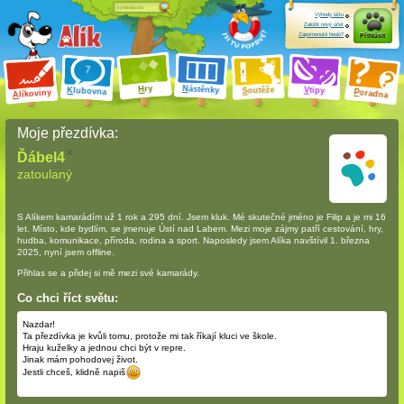
Výhody účtu
Založit nový účet
Zapomenuté heslo?
Přihlásit
ry
N
ástěnky
H
outěže
V
tipy
K
lubovna
S
P
líkoviny
oradna
A
Moje přezdívka:
Ďábel4
zatoulaný
S Alíkem kamarádím
už 1 rok a 295 dní
. Jsem kluk. Mé skutečné jméno je Filip a je mi 16
let. Místo, kde bydlím, se jmenuje Ústí nad Labem. Mezi moje zájmy patří cestování, hry,
hudba, komunikace, příroda, rodina a sport. Naposledy jsem Alíka navštívil 1. března
2025, nyní jsem offline.
Přihlas se a přidej si mě mezi své kamarády.
Co chci říct světu:
Nazdar!
Ta přezdívka je kvůli tomu, protože mi tak říkají kluci ve škole.
Hraju kuželky a jednou chci být v repre.
Jinak mám pohodovej život.
Jestli chceš, klidně napiš