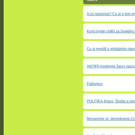
A co rasismus? Co si o tom m
Koho byste chtěli za českého
Co si myslíš o globálním ote
ANTIFA (nedejme šanci naci
Fašismus
POLITIKA-Klaus, Špidla a spo
Monarchie vs. demokracie.Co 