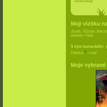
windsurfing!
Moji vizitku n
-Avonil-
,
007mary
,
Marcyn
rostanda
a
Hogo
S kým kamarádím:
Pralinka2
a
ziper
Moje vybrané