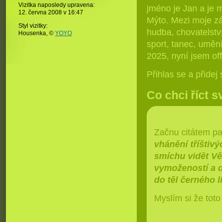
Vizitka naposledy upravena:
jméno je Jan a je m
12. června 2008 v
16:47
Mýto. Mezi moje záj
Styl vizitky:
hudba, chovatelství
Housenka, ©
YOYO
sport, tanec, umění
2025, nyní jsem off
Přihlas se a přide
Co chci říct s
Začnu citátem p
vhánění tříštivý
smíchu vidět V
vymožeností a d
do těl černého l
Myslím si že toto