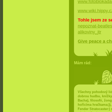
www.fotoblokada
www.wiki.hippy.c
Tohle jsem ze s
nepoznat-beatles
alikoviny_jtr
Give peace a c
Mám rád:
Všechny pohodový lidi
dobrou hudbu, knížky
Bacha), filosofii, žon
hořícíma hračkama;)),
Fender Stratocaster:) 