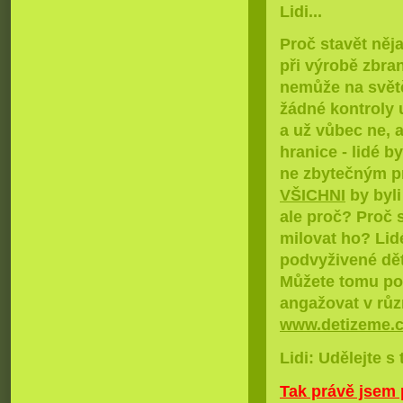
Lidi...
Proč stavět něj
při výrobě zbraní
nemůže na světě 
žádné kontroly 
a už vůbec ne, 
hranice - lidé b
ne zbytečným pr
VŠICHNI
by byli 
ale proč? Proč 
milovat ho? Lid
podvyživené děti 
Můžete tomu pom
angažovat v růz
www.detizeme.
Lidi: Udělejte s
Tak právě jsem 