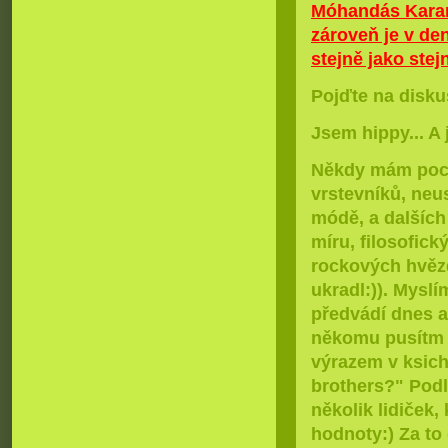
Móhandás Karam
zároveň je v de
stejně jako ste
Pojďte na disku
Jsem hippy... A 
Někdy mám pocit
vrstevníků, neu
módě, a dalších
míru, filosofick
rockových hvězd
ukradl:)). Myslí
předvádí dnes a 
někomu pusítm L
výrazem v ksich
brothers?" Podl
několik lidiček,
hodnoty:) Za to