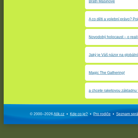
Bratři Mašínové
A co děti a volební právo? Poj
Novodobý holocaust – o real
Jaký je Váš názor na globáln
Magic The Gathering!
a chcete raketovou základnu 
© 2000–2026
Alík.cz
•
Kde co je?
•
Pro rodiče
•
Seznam spr