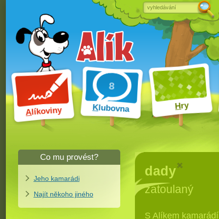
ry
H
K
lubovna
líkoviny
A
Co mu provést?
Jeho kamarádi
Najít někoho jiného
S Alíkem kamarád