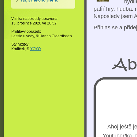
bydl
patří hry, hudba, 
Naposledy jsem Alí
Vizitka naposledy upravena:
15. prosince 2020 ve
20:52
Přihlas se a přid
Profilový obrázek:
Lassie u vody,
© Hanno Olderdissen
Styl vizitky:
Králíček, ©
YOYO
Ahoj ještě j
Youtuber/ka je......