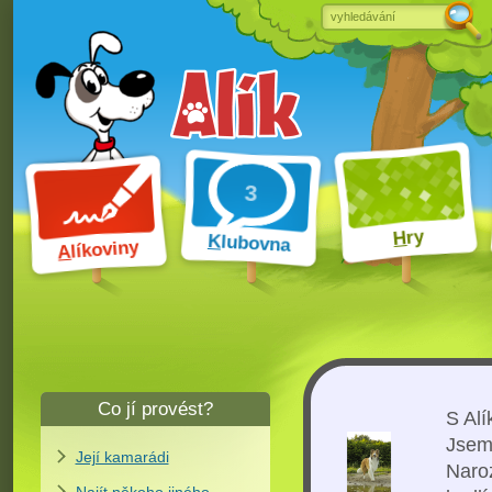
ry
H
K
lubovna
líkoviny
A
Co jí provést?
S Al
Jsem 
Její kamarádi
Naro
Najít někoho jiného