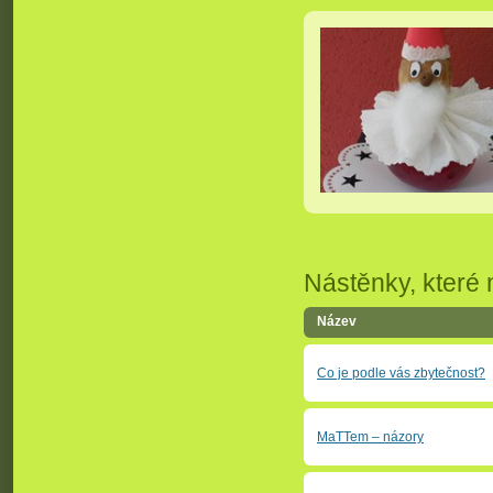
Nástěnky, které 
Název
Co je podle vás zbytečnost?
MaTTem – názory