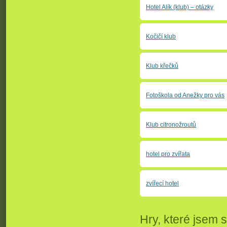
Hotel Alík (klub) – otázky
Kočičí klub
Klub křečků
Fotoškola od Anežky pro vás
Klub citronožroutů
hotel pro zvířata
zvířecí hotel
Hry, které jsem si