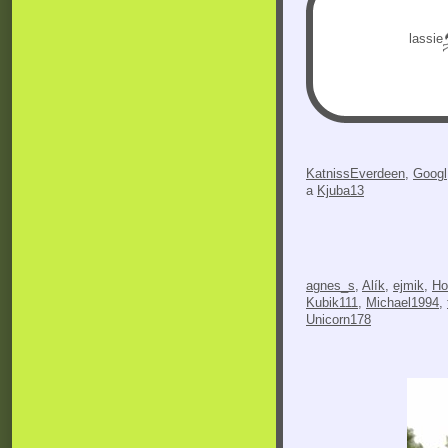
lassie
KatnissEverdeen
,
Googl
a
Kjuba13
agnes_s
,
Alík
,
ejmik
,
Ho
Kubik111
,
Michael1994
,
Unicorn178