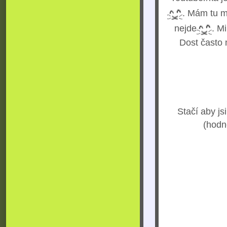
. Mám tu m
nejde
. Mi
Dost často 
Stačí aby js
(hodn