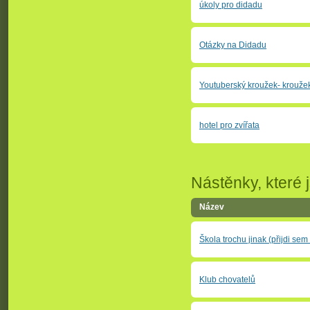
úkoly pro didadu
Otázky na Didadu
Youtuberský kroužek- krouže
hotel pro zvířata
Nástěnky, které j
Název
Škola trochu jinak (přijdi sem 
Klub chovatelů