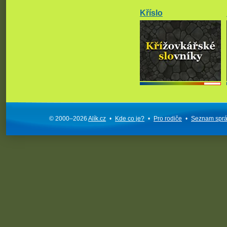
Kříslo
© 2000–2026
Alík.cz
•
Kde co je?
•
Pro rodiče
•
Seznam spr