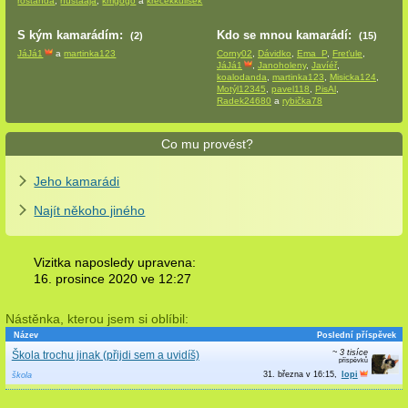
rostanda
,
hustaaja
,
kmgogo
a
krecekkulisek
S kým kamarádím:
Kdo se mnou kamarádí:
(2)
(15)
JáJá1
a
martinka123
Corny02
,
Dávidko
,
Ema_P
,
Freťule
,
JáJá1
,
Janoholeny
,
Javíéř
,
koalodanda
,
martinka123
,
Misicka124
,
Motýl12345
,
pavel118
,
PisAl
,
Radek24680
a
rybička78
Co mu provést?
Jeho kamarádi
Najít někoho jiného
Vizitka naposledy upravena:
16. prosince 2020 ve
12:27
Nástěnka, kterou jsem si oblíbil:
Název
Poslední příspěvek
~ 3 tisíce
Škola trochu jinak (přijdi sem a uvidíš)
31. března v 16:15
lopi
škola