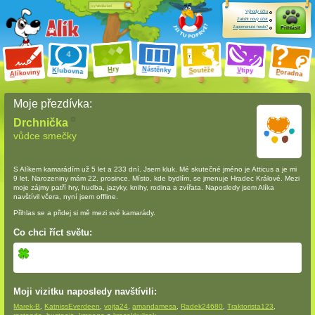
Výhody účtu
Založit nový účet
Zapomenuté heslo?
Přihlásit
ry
N
ástěnky
H
outěže
V
tipy
K
lubovna
S
P
líkoviny
oradna
A
Moje přezdívka:
Drchnička
vůdce smečky
S Alíkem kamarádím
už 5 let a 233 dní
. Jsem kluk. Mé skutečné jméno je Atticus a je mi
9 let. Narozeniny mám 22. prosince. Místo, kde bydlím, se jmenuje Hradec Králové. Mezi
moje zájmy patří hry, hudba, jazyky, knihy, rodina a zvířata. Naposledy jsem Alíka
navštívil včera, nyní jsem offline.
Přihlas se a přidej si mě mezi své kamarády.
Co chci říct světu:
Moji vizitku naposledy navštívili:
Marek-B
,
KatnissEverdeen
,
vojta24
,
amandamesa
,
Radek24680
,
Traktorista123
,