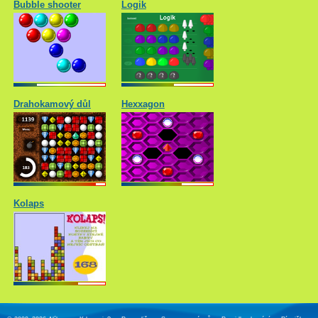
Bubble shooter
Logik
Drahokamový důl
Hexxagon
Kolaps