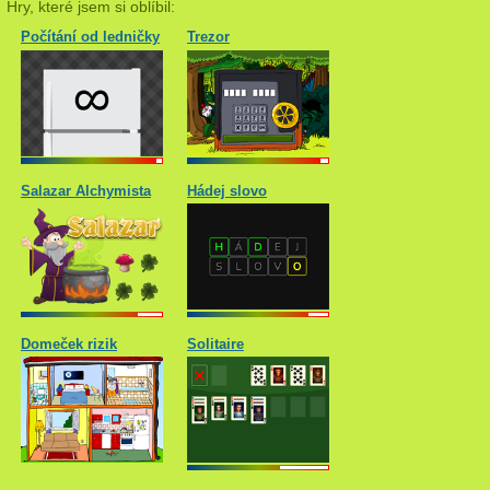
Hry, které jsem si oblíbil:
Počítání od ledničky
Trezor
Salazar Alchymista
Hádej slovo
Domeček rizik
Solitaire