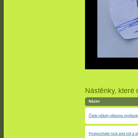
Nástěnky, které 
Název
Čtete někdy někomu myšlen
Posloucháte rock and roll a sty