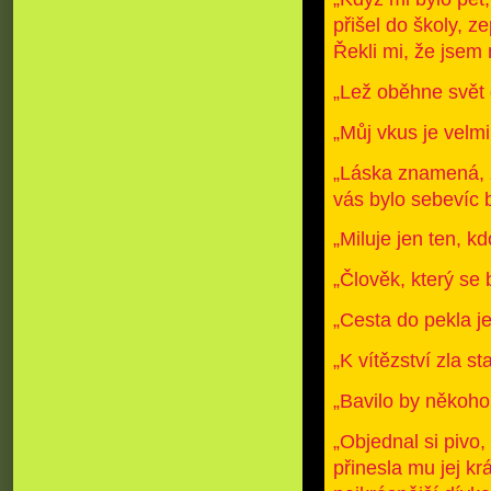
přišel do školy, z
Řekli mi, že jsem 
„Lež oběhne svět d
„Můj vkus je velmi
„Láska znamená, že
vás bylo sebevíc 
„Miluje jen ten, k
„Člověk, který se b
„Cesta do pekla j
„K vítězství zla st
„Bavilo by někoho
„Objednal si pivo,
přinesla mu jej krá