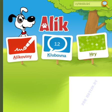
ry
H
K
lubovna
líkoviny
A