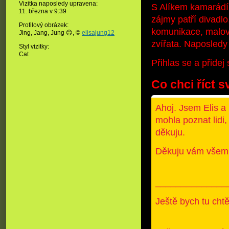
Vizitka naposledy upravena:
S Alíkem kamarád
11. března v
9:39
zájmy patří divadlo,
Profilový obrázek:
komunikace, malová
Jing, Jang, Jung 😌,
©
elisajung12
zvířata. Naposledy 
Styl vizitky:
Cat
Přihlas se a přide
Co chci říct s
Ahoj. Jsem Elis a
mohla poznat lidi,
děkuju.
Děkuju vám všem
______________
Ještě bych tu chtě