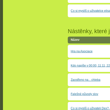
Co si myslíš o uživatelce eli
Nástěnky, které j
Název
Hra na Asociace
Kdo napíše v 00:00, 11:11, 22:
Zaostřeno na... chleba
Falešné původy slov
Co si myslíš o uživateli Dex?