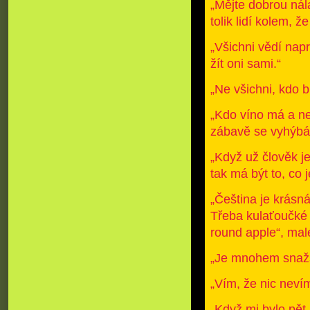
„Mějte dobrou nál
tolik lidí kolem, že 
„Všichni vědí napr
žít oni sami.“
„Ne všichni, kdo b
„Kdo víno má a ne
zábavě se vyhýbá, 
„Když už člověk je
tak má být to, co 
„Čeština je krásn
Třeba kulaťoučké j
round apple“, malé
„Je mnohem snažší
„Vím, že nic nevím
„Když mi bylo pět,