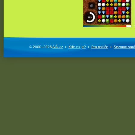
© 2000–2026
Alík.cz
•
Kde co je?
•
Pro rodiče
•
Seznam spr