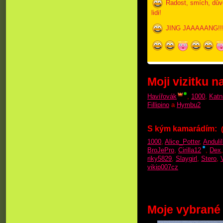
Radost, smích, důvě
lidi!
JING JAAAAANG!!
Moji vizitku n
Havířovák
,
1000
,
Katn
Fillipino
a
Hymbu2
S kým kamarádím:
1000
,
Alice_Potter
,
Anduli
BroJePro
,
Cirilla12
,
Dex
riky5829
,
Slaygirl
,
Stero
,
vikip007cz
Moje vybrané