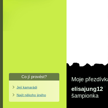
Co jí provést?
Moje přezdívk
Její kamarádi
elisajung12
šampionka
Najít někoho jiného