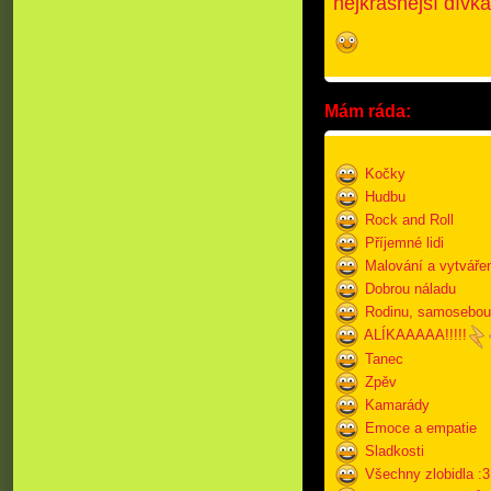
nejkrásnější dívka
Mám ráda:
Kočky
Hudbu
Rock and Roll
Příjemné lidi
Malování a vytváře
Dobrou náladu
Rodinu, samosebou
ALÍKAAAAA!!!!!
Tanec
Zpěv
Kamarády
Emoce a empatie
Sladkosti
Všechny zlobidla :3