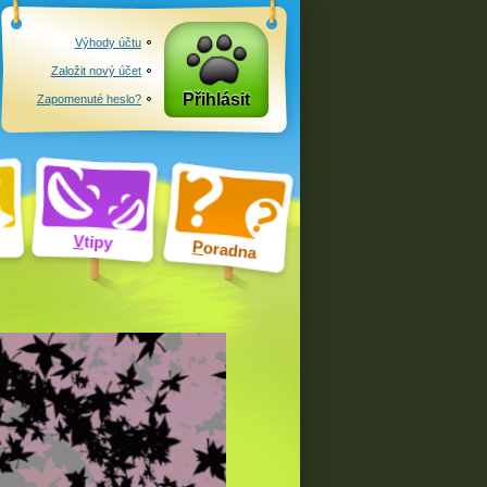
Výhody účtu
Založit nový účet
Přihlásit
Zapomenuté heslo?
V
tipy
P
oradna