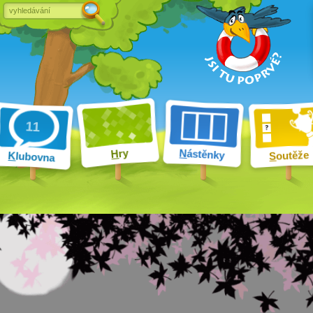
ry
N
ástěnky
H
outěže
K
lubovna
S