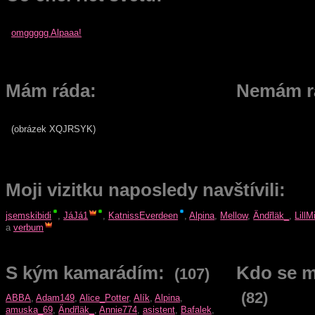
omggggg Alpaaa!
Mám ráda:
Nemám r
(obrázek XQJRSYK)
Moji vizitku naposledy navštívili:
jsemskibidi
,
JáJá1
,
KatnissEverdeen
,
Alpina
,
Mellow
,
Ändřläk_
,
Lill
a
verbum
S kým kamarádím:
Kdo se m
(107)
(82)
ABBA
,
Adam149
,
Alice_Potter
,
Alík
,
Alpina
,
amuska_69
,
Ändřläk_
,
Annie774
,
asistent
,
Bafalek
,