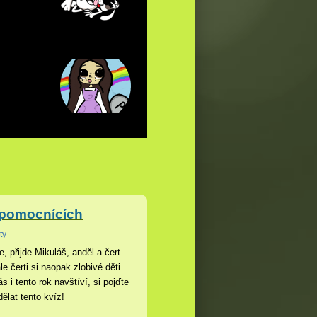
o pomocnících
ty
e, přijde Mikuláš, anděl a čert.
le čerti si naopak zlobivé děti
 i tento rok navštíví, si pojďte
ělat tento kvíz!