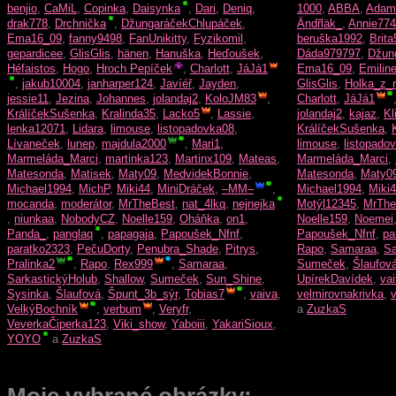
benjio
,
CaMiL
,
Copinka
,
Daisynka
,
Dari
,
Deniq
,
1000
,
ABBA
,
Adam
drak778
,
Drchnička
,
DžungaráčekChlupáček
,
Ändřläk_
,
Annie774
Ema16_09
,
fanny9498
,
FanUnikitty
,
Fyzikomil
,
beruška1992
,
Brita
gepardicee
,
GlisGlis
,
hänen
,
Hanuška
,
Heďoušek
,
Dáda979797
,
Džun
Héfaistos
,
Hogo
,
Hroch Pepíček
,
Charlott
,
JáJá1
Ema16_09
,
Emilin
,
jakub10004
,
janharper124
,
Javíéř
,
Jayden
,
GlisGlis
,
Holka_z_
jessie11
,
Jezina
,
Johannes
,
jolandaj2
,
KoloJM83
,
Charlott
,
JáJá1
KrálíčekSušenka
,
Kralinda35
,
Lacko5
,
Lassie
,
jolandaj2
,
kajaz
,
Kl
lenka12071
,
Lidara
,
limouse
,
listopadovka08
,
KrálíčekSušenka
,
Lívaneček
,
lunep
,
majdula2000
,
Mari1
,
limouse
,
listopado
Marmeláda_Marci
,
martinka123
,
Martinx109
,
Mateas
,
Marmeláda_Marci
,
Matesonda
,
Matisek
,
Maty09
,
MedvidekBonnie
,
Matesonda
,
Maty0
Michael1994
,
MichP
,
Miki44
,
MiniDráček
,
–MM–
,
Michael1994
,
Miki
mocanda
,
moderátor
,
MrTheBest
,
nat_4lkq
,
nejnejka
Motýl12345
,
MrThe
,
niunkaa
,
NobodyCZ
,
Noelle159
,
Oháňka
,
on1
,
Noelle159
,
Noemei
Panda_
,
panglaq
,
papagaja
,
Papoušek_Nfnf
,
Papoušek_Nfnf
,
pa
paratko2323
,
PečuDorty
,
Penubra_Shade
,
Pitrys
,
Rapo
,
Samaraa
,
Sa
Pralinka2
,
Rapo
,
Rex999
,
Samaraa
,
Sumeček
,
Šlaufov
SarkastickýHolub
,
Shallow
,
Sumeček
,
Sun_Shine
,
UpírekDavídek
,
va
Sysinka
,
Šlaufová
,
Špunt_3b_sýr
,
Tobias7
,
vaiva
,
velmirovnakrivka
,
VelkýBochník
,
verbum
,
Veryfr
,
a
ZuzkaS
VeverkaČiperka123
,
Viki_show
,
Yaboiii
,
YakariSioux
,
YOYO
a
ZuzkaS
Moje vybrané obrázky: