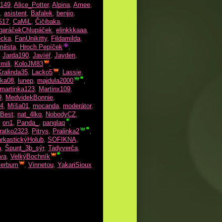
149
,
Alice_Potter
,
Alpina
,
Amee
,
,
asistent
,
Bafalek
,
benjio
,
517
,
CaMiL
,
Čičibaka
,
garáčekChlupáček
,
elinkkkaaa
,
ecka
,
FanUnikitty
,
Fildamilda
,
města
,
Hroch Pepíček
,
,
Jarda190
,
Javíéř
,
Jayden
,
imili
,
KoloJM83
,
Kralinda35
,
Lacko5
,
Lassie
,
vka08
,
lunep
,
majdula2000
,
martinka123
,
Martinx109
,
9
,
MedvidekBonnie
,
44
,
Míša01
,
mocanda
,
moderátor
,
Best
,
nat_4lkq
,
NobodyCZ
,
,
on1
,
Panda_
,
panglaq
,
ratko2323
,
Pitrys
,
Pralinka2
,
rkastickýHolub
,
SOFIKNA
,
á
,
Špunt_3b_sýr
,
Tadyverča
,
iva
,
VelkýBochník
,
verbum
,
Vinnetou
,
YakariSioux