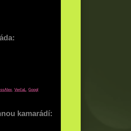
áda:
MissAlex
,
VerčaL
,
Googl
nou kamarádí: