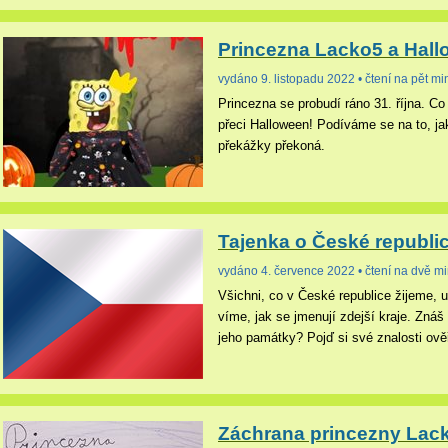
Princezna Lacko5 a Hal
vydáno 9. listopadu 2022 • čtení na pět mi
Princezna se probudí ráno 31. října. Co
přeci Halloween! Podíváme se na to, ja
překážky překoná.
Tajenka o České republi
vydáno 4. července 2022 • čtení na dvě mi
Všichni, co v České republice žijeme, 
víme, jak se jmenují zdejší kraje. Znáš 
jeho památky? Pojď si své znalosti ověř
Záchrana princezny Lac