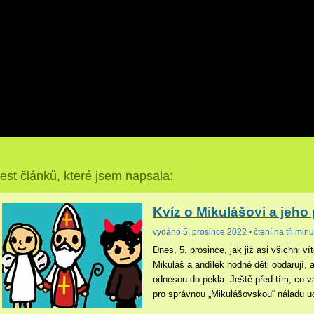
est článků, které jsem napsala:
Kvíz o Mikulášovi a jeh
vydáno 5. prosince 2022 • čtení na tři minu
Dnes, 5. prosince, jak již asi všichni vít
Mikuláš a andílek hodné děti obdarují, a
odnesou do pekla. Ještě před tím, co vás
pro správnou „Mikulášovskou“ náladu ud