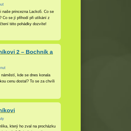
nut
 i naše princezna Lacko5. Co se
 Co se jí přihodí při utíkání z
tení této pohádky dozvíte!
íkovi 2 – Bochník a
inut
é náměstí, kde se dnes konala
akou cenu dostal? To se za chvíli
íkovi
uty
líka, který ho zval na procházku