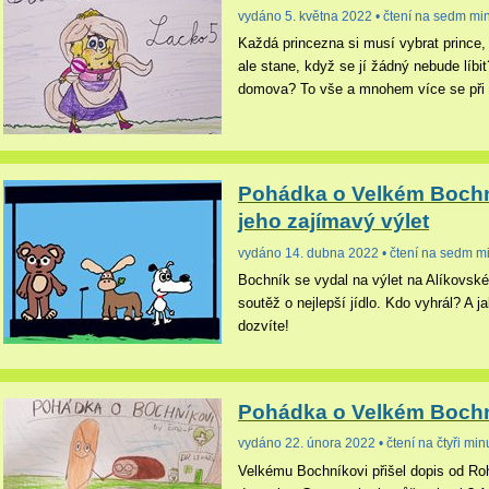
vydáno 5. května 2022 • čtení na sedm mi
Každá princezna si musí vybrat prince,
ale stane, když se jí žádný nebude líbit?
domova? To vše a mnohem více se při č
Pohádka o Velkém Bochn
jeho zajímavý výlet
vydáno 14. dubna 2022 • čtení na sedm m
Bochník se vydal na výlet na Alíkovsk
soutěž o nejlepší jídlo. Kdo vyhrál? A j
dozvíte!
Pohádka o Velkém Bochn
vydáno 22. února 2022 • čtení na čtyři min
Velkému Bochníkovi přišel dopis od Roh