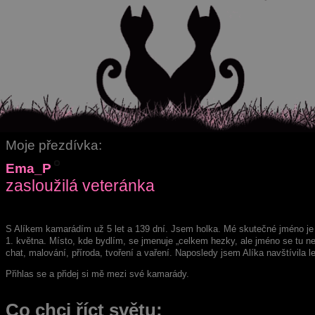
Moje přezdívka:
Ema_P
zasloužilá veteránka
S Alíkem kamarádím
už 5 let a 139 dní
. Jsem holka. Mé skutečné jméno j
1. května. Místo, kde bydlím, se jmenuje „celkem hezky, ale jméno se tu n
chat, malování, příroda, tvoření a vaření. Naposledy jsem Alíka navštívila le
Přihlas se a přidej si mě mezi své kamarády.
Co chci říct světu: