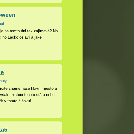
loween
nut
 je na tomto dni tak zajímavé? No
k ho Lacko oslaví a jaké
ce
nuty
určitě známe naše hlavní město a
však i historii tohoto státu nebo
it v tomto článku!
ka5