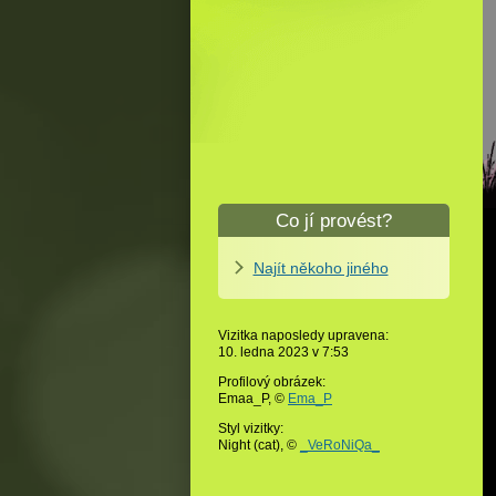
Co jí provést?
Najít někoho jiného
Vizitka naposledy upravena:
10. ledna 2023 v
7:53
Profilový obrázek:
Emaa_P,
©
Ema_P
Styl vizitky:
Night (cat), ©
_VeRoNiQa_