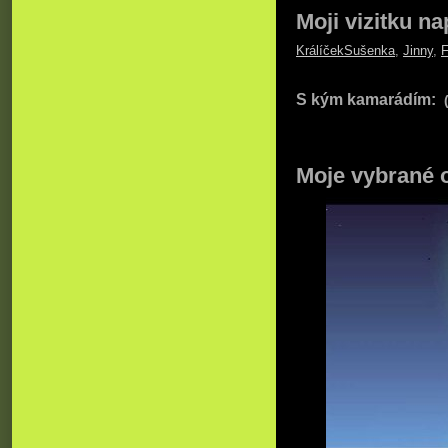
Moji vizitku na
KrálíčekSušenka
,
Jinny
,
F
S kým kamarádím:
Moje vybrané 