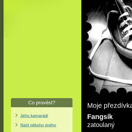
Co provést?
Moje přezdívk
Fangsík
Jeho kamarádi
zatoulaný
Najít někoho jiného