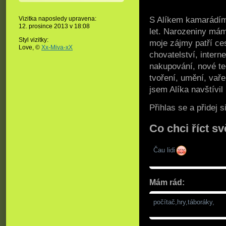
S Alíkem kamarád
Vizitka naposledy upravena:
12. prosince 2013 v
18:08
let. Narozeniny mám
Styl vizitky:
moje zájmy patří cest
Love, ©
Xx-Miva-xX
chovatelství, intern
nakupování, nové tec
tvoření, umění, vaře
jsem Alíka navštívil
Přihlas se a přidej
Co chci říct sv
Čau lidi
Mám rád:
počítač,hry,táboráky,