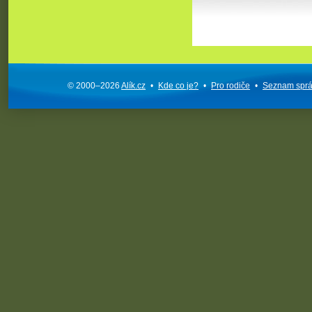
© 2000–2026
Alík.cz
•
Kde co je?
•
Pro rodiče
•
Seznam spr