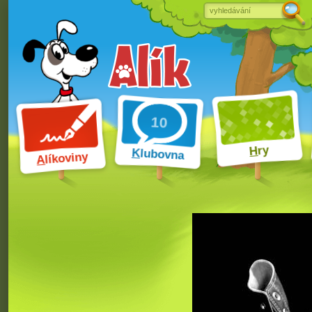
ry
H
K
lubovna
líkoviny
A