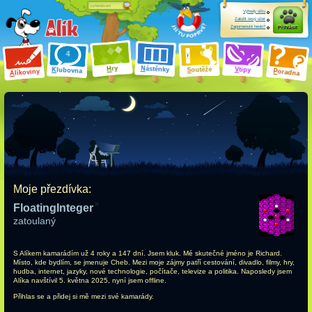
Výhody účtu
Založit nový účet
Zapomenuté heslo?
Přihlásit
ry
N
ástěnky
H
outěže
V
tipy
K
lubovna
S
P
líkoviny
oradna
A
Moje přezdívka:
FloatingInteger
zatoulaný
S Alíkem kamarádím
už 4 roky a 147 dní
. Jsem kluk. Mé skutečné jméno je Richard.
Místo, kde bydlím, se jmenuje Cheb. Mezi moje zájmy patří cestování, divadlo, filmy, hry,
hudba, internet, jazyky, nové technologie, počítače, televize a politika. Naposledy jsem
Alíka navštívil 5. května 2025, nyní jsem offline.
Přihlas se a přidej si mě mezi své kamarády.