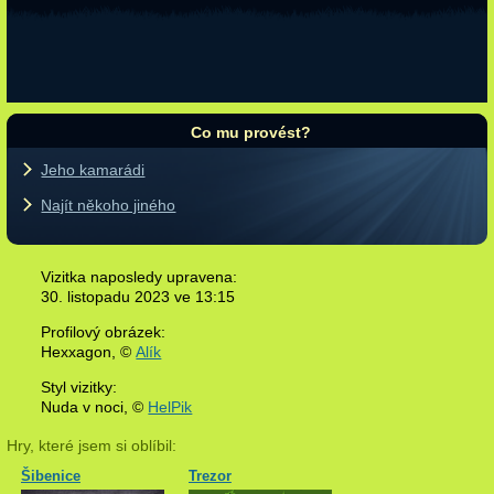
Co mu provést?
Jeho kamarádi
Najít někoho jiného
Vizitka naposledy upravena:
30. listopadu 2023 ve
13:15
Profilový obrázek:
Hexxagon,
©
Alík
Styl vizitky:
Nuda v noci, ©
HelPik
Hry, které jsem si oblíbil:
Šibenice
Trezor