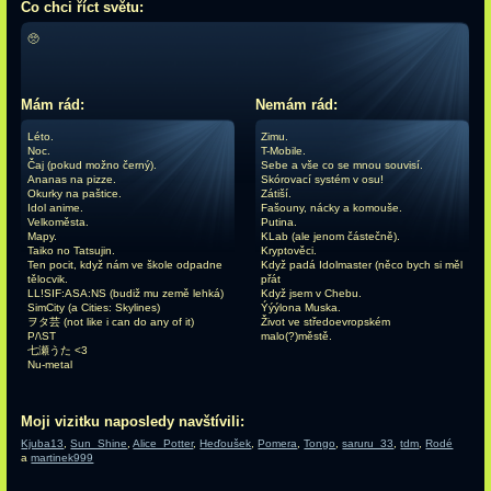
Co chci říct světu:
🥺
Mám rád:
Nemám rád:
Léto.
Zimu.
Noc.
T-Mobile.
Čaj (pokud možno černý).
Sebe a vše co se mnou souvisí.
Ananas na pizze.
Skórovací systém v osu!
Okurky na paštice.
Zátiší.
Idol anime.
Fašouny, nácky a komouše.
Velkoměsta.
Putina.
Mapy.
KLab (ale jenom částečně).
Taiko no Tatsujin.
Kryptověci.
Ten pocit, když nám ve škole odpadne
Když padá Idolmaster (něco bych si měl
tělocvik.
přát
LL!SIF:ASA:NS (budiž mu země lehká)
Když jsem v Chebu.
SimCity (a Cities: Skylines)
Ýýýlona Muska.
ヲタ芸 (not like i can do any of it)
Život ve středoevropském
P/\ST
malo(?)městě.
七瀬うた <3
Nu-metal
Moji vizitku naposledy navštívili:
Kjuba13
,
Sun_Shine
,
Alice_Potter
,
Heďoušek
,
Pomera
,
Tongo
,
saruru_33
,
tdm
,
Rodé
a
martinek999