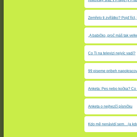
Zemřelo ti zvířátko? Pojď říct
„A babičko, proč máš tak vel
Co Ti na televizi nejvíc vadí?
99 piseme pribeh napokracov
Anketa: Pes nebo kočka? Co
Anketa o nejhezčí písničku
Kdo mě nenávidí sem…(a kdo