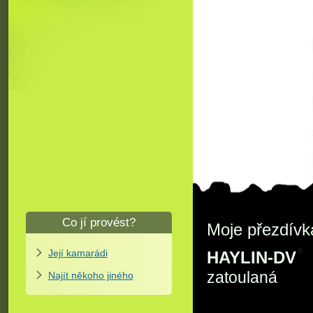
Co jí provést?
Moje přezdívk
Její kamarádi
HAYLIN-DV
zatoulaná
Najít někoho jiného