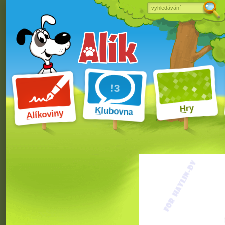
ry
H
K
lubovna
líkoviny
A