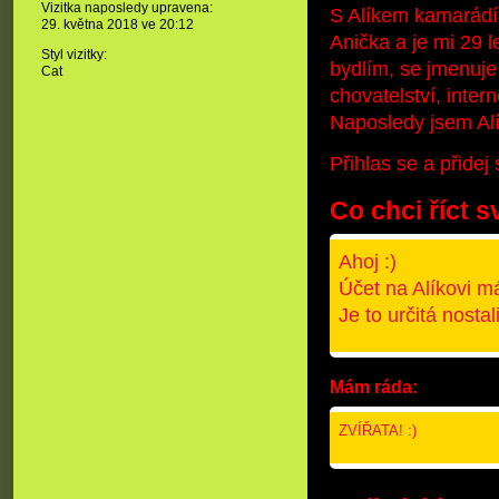
Vizitka naposledy upravena:
S Alíkem kamarád
29. května 2018 ve
20:12
Anička a je mi 29 l
Styl vizitky:
bydlím, se jmenuje
Cat
chovatelství, inter
Naposledy jsem Alík
Přihlas se a přide
Co chci říct s
Ahoj :)
Účet na Alíkovi má
Je to určitá nostal
Mám ráda:
ZVÍŘATA! :)