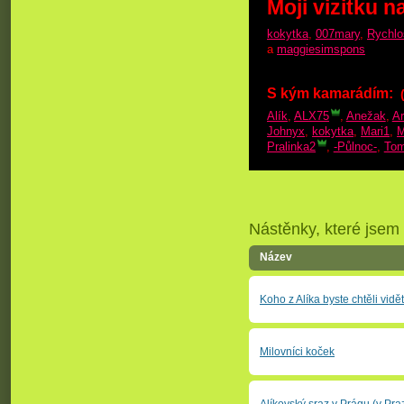
Moji vizitku n
kokytka
,
007mary
,
Rychlo
a
maggiesimspons
S kým kamarádím:
Alík
,
ALX75
,
Anežak
,
Ar
Johnyx
,
kokytka
,
Mari1
,
M
Pralinka2
,
-Půlnoc-
,
Tom
Nástěnky, které jsem s
Název
Koho z Alíka byste chtěli vidět
Milovníci koček
Alíkovský sraz v Prágu (v Pra