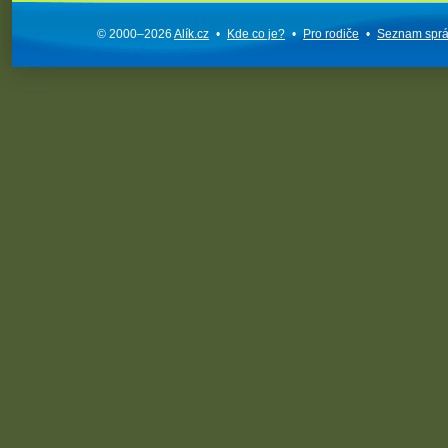
© 2000–2026
Alík.cz
•
Kde co je?
•
Pro rodiče
•
Seznam spr