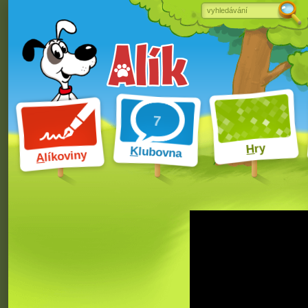
ry
H
K
lubovna
líkoviny
A