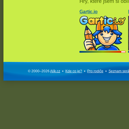
Hry, které jsem si oblí
Gartic.io
© 2000–2026
Alík.cz
•
Kde co je?
•
Pro rodiče
•
Seznam spr