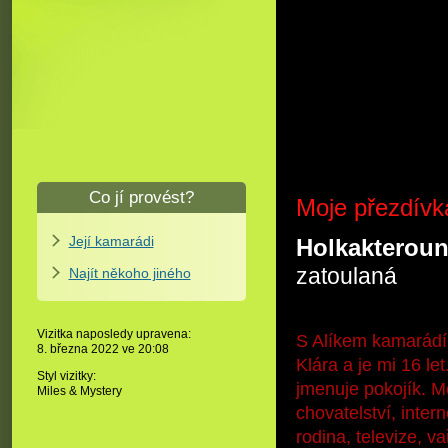
Co jí provést?
Moje přezdívk
Její kamarádi
Holkakterou
zatoulaná
Najít někoho jiného
Vizitka naposledy upravena:
S Alíkem kamarád
8. března 2022 ve
20:08
Klára a je mi 16 l
Styl vizitky:
jmenuje pokojík. M
Miles & Mystery
chovatelství, inter
rodina, televize, v