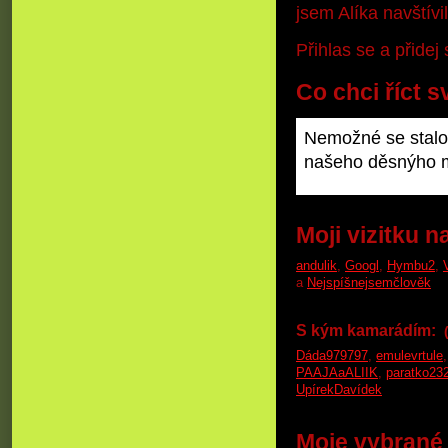
jsem Alíka navštívi
Přihlas se a přide
Co chci říct s
Nemožné se stalo
našeho děsnýho ma
Moji vizitku n
andulik
,
Googl
,
Hymbu2
,
a
Nejspíšnejsemčlověk
S kým kamarádím:
Dáda979797
,
emulevrtule
PAAJAaALIIK
,
paratko23
UpírekDavídek
Moje vybrané