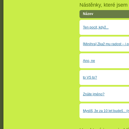
Nástěnky, které jsem s
Název
Ten pocit, když...
[Minihra] Zkaž mu radost
–
i 
Ano, ne
to VS to?
Znáte jméno?
Myslíš, že za 10 let budeš... (