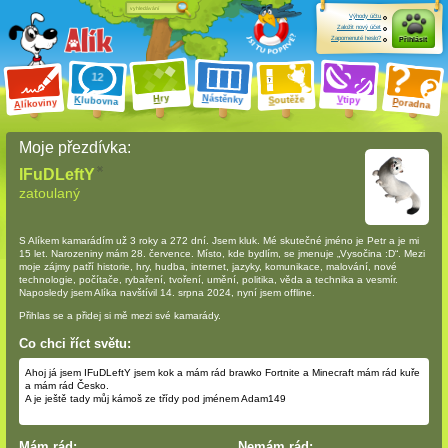
Výhody účtu
Založit nový účet
Zapomenuté heslo?
Přihlásit
ry
N
ástěnky
H
outěže
V
tipy
K
lubovna
S
P
líkoviny
oradna
A
Moje přezdívka:
IFuDLeftY
zatoulaný
S Alíkem kamarádím
už 3 roky a 272 dní
. Jsem kluk. Mé skutečné jméno je Petr a je mi
15 let. Narozeniny mám 28. července. Místo, kde bydlím, se jmenuje „Vysočina :D“. Mezi
moje zájmy patří historie, hry, hudba, internet, jazyky, komunikace, malování, nové
technologie, počítače, rybaření, tvoření, umění, politika, věda a technika a vesmír.
Naposledy jsem Alíka navštívil 14. srpna 2024, nyní jsem offline.
Přihlas se a přidej si mě mezi své kamarády.
Co chci říct světu:
Ahoj já jsem IFuDLeftY jsem kok a mám rád brawko Fortnite a Minecraft mám rád kuře
a mám rád Česko.
A je ještě tady můj kámoš ze třídy pod jménem Adam149
Mám rád:
Nemám rád: