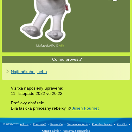
Maňásek Alík, ©
Alík
Co mu provést?
Najít někoho jiného
Vizitka naposledy upravena:
11. listopadu 2022 ve
20:22
Profilový obrázek:
Bílá lasička princezny rebelky,
©
Julien Fournet
© 2000–2026
Alík.cz
•
Kde co je?
•
Pro rodiče
•
Seznam správců
•
Pravidla chování
•
Písničky
•
Katalog dárků
•
Reklama a
spolupráce