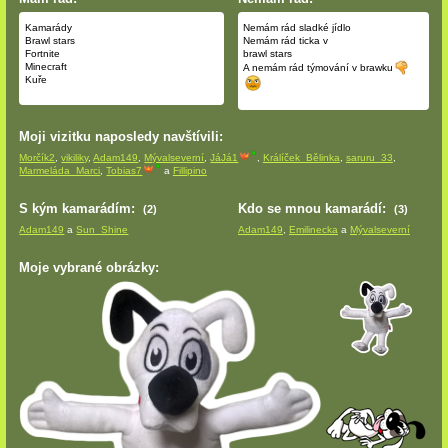
Kamarády
Nemám rád sladké jídlo
Brawl stars
Nemám rád ticka v
Fortnite
brawl stars
Minecraft
A nemám rád týmování v brawku
Kuře
Moji vizitku naposledy navštívili:
Morčík2
,
vikiliky
,
Adam149
,
Mývalseverní
,
JáJá1
,
Králíček_Bělinka
,
saruru_33
,
Marmeláda_Marci
,
Tobias7
a
Fillipino
S kým kamarádím:
Kdo se mnou kamarádí:
(2)
(3)
Adam149
a
Sun_Shine
Adam149
,
Emilinecka
a
Mývalseverní
Moje vybrané obrázky: