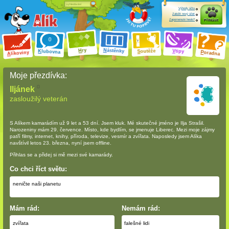
Výhody účtu
Založit nový účet
Zapomenuté heslo?
Přihlásit
ry
N
ástěnky
H
outěže
V
tipy
K
lubovna
S
P
líkoviny
oradna
A
Moje přezdívka:
Iljánek
zasloužilý veterán
S Alíkem kamarádím
už 9 let a 53 dní
. Jsem kluk. Mé skutečné jméno je Ilja Strašil.
Narozeniny mám 29. července. Místo, kde bydlím, se jmenuje Liberec. Mezi moje zájmy
patří filmy, internet, knihy, příroda, televize, vesmír a zvířata. Naposledy jsem Alíka
navštívil letos 23. března, nyní jsem offline.
Přihlas se a přidej si mě mezi své kamarády.
Co chci říct světu:
neničte naši planetu
Mám rád:
Nemám rád:
zvířata
falešné lidi