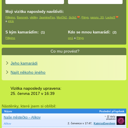
Moji vizitku naposledy navštívili:
Fillipino
,
Baronek
,
vikiliky
,
JasmineFox
,
Morčík2
,
JáJá1
,
Pitrys
,
saruru_33
,
Lacko5
a
elcis
S kým kamarádím:
Kdo se mnou kamarádí:
(1)
(2)
Fillipino
on1
a
Pitrys
Co mu provést?
Jeho kamarádi
Najít někoho jiného
Vizitka naposledy upravena:
25. června 2017 v
16:39
Nástěnky, které jsem si oblíbil:
Název
Poslední příspěvek
~ 11 tisíc
Naše městečko – Alíkov
2. července v 17:47
KatnissEverdeen
Alíkov