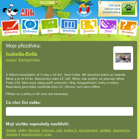
Výhody účtu
Založit nový účet
Zapomenuté heslo?
Přihlásit
ry
N
ástěnky
H
outěže
V
tipy
K
lubovna
S
P
líkoviny
oradna
A
Moje přezdívka:
Isabella-Bella
super šampionka
S Alíkem kamarádím
už 3 roky a 10 dní
. Jsem holka. Mé skutečné jméno je Isabella
Marie a je mi 15 let. Narozeniny mám 13. září. Místo, kde bydlím, se jmenuje město
Forks 154. Mezi moje zájmy patří cestování, filmy, fotografování, knihy a rodina.
Naposledy jsem Alíka navštívila letos 31. března, nyní jsem offline.
Přihlas se a přidej si mě mezi své kamarády.
Co chci říct světu:
Moji vizitku naposledy navštívili:
Jindrák
,
vikiliky
,
MaxiObr
,
Jedovaty_rulik
,
janifka72
,
krecekkulisek
,
simiiikkk
,
JasmineFox
,
Verulele
a
nezodpovědný_sysel