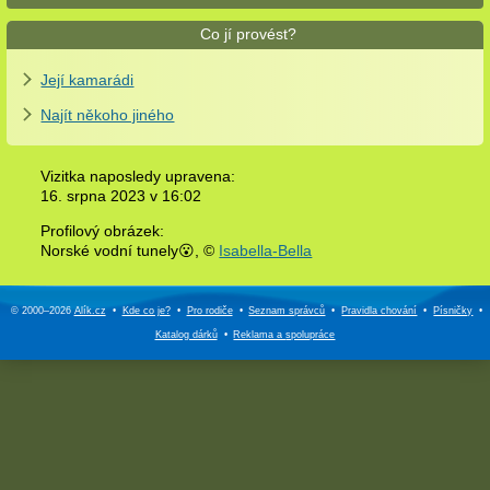
Co jí provést?
Její kamarádi
Najít někoho jiného
Vizitka naposledy upravena:
16. srpna 2023 v
16:02
Profilový obrázek:
Norské vodní tunely😮,
©
Isabella-Bella
© 2000–2026
Alík.cz
•
Kde co je?
•
Pro rodiče
•
Seznam správců
•
Pravidla chování
•
Písničky
•
Katalog dárků
•
Reklama a
spolupráce