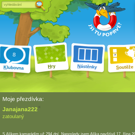
ry
N
ástěnky
H
outěže
K
lubovna
S
Moje přezdívka:
Janajana222
zatoulaný
S Alíkem kamarádím
už 294 dní
. Naposledy jsem Alíka navštívil 17. října 2