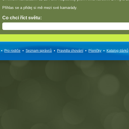
Přihlas se a přidej si mě mezi své kamarády.
Co chci říct světu:
•
Pro rodiče
•
Seznam správců
•
Pravidla chování
•
Písničky
•
Katalog dárků