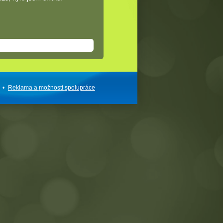
•
Reklama a
možnosti
spolupráce