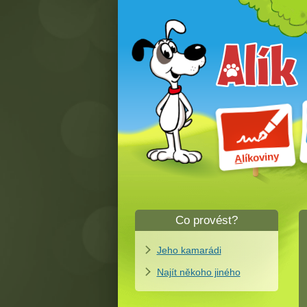
líkoviny
A
Co provést?
Jeho kamarádi
Najít někoho jiného