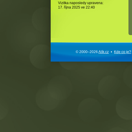
Vizitka naposledy upravena:
17. října 2025 ve
22:40
© 2000–2026
Alík.cz
•
Kde co je?