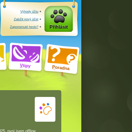
Výhody účtu
Založit nový účet
Přihlásit
Zapomenuté heslo?
V
tipy
P
oradna
025, nyní jsem offline.