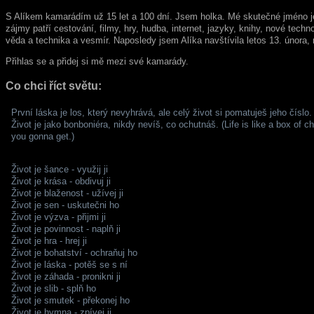
S Alíkem kamarádím
už 15 let a 100 dní
. Jsem holka. Mé skutečné jméno j
zájmy patří cestování, filmy, hry, hudba, internet, jazyky, knihy, nové techno
věda a technika a vesmír. Naposledy jsem Alíka navštívila letos 13. února, n
Přihlas se a přidej si mě mezi své kamarády.
Co chci říct světu:
První láska je los, který nevyhrává, ale celý život si pomatuješ jeho číslo.
Život je jako bonboniéra, nikdy nevíš, co ochutnáš. (Life is like a box of 
you gonna get.)
Život je šance - využij ji
Život je krása - obdivuj ji
Život je blaženost - užívej ji
Život je sen - uskutečni ho
Život je výzva - přijmi ji
Život je povinnost - naplň ji
Život je hra - hrej ji
Život je bohatství - ochraňuj ho
Život je láska - potěš se s ní
Život je záhada - pronikni ji
Život je slib - splň ho
Život je smutek - překonej ho
Život je hymna - zpívej ji