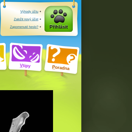
Výhody účtu
Založit nový účet
Přihlásit
Zapomenuté heslo?
V
tipy
P
oradna