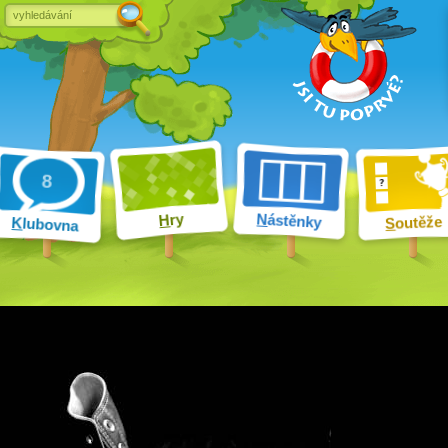
ry
N
ástěnky
H
outěže
K
lubovna
S