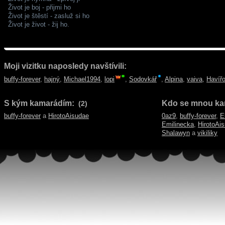
Život je boj - přijmi ho
Život je štěstí - zasluž si ho
Život je život - žij ho.
Moji vizitku naposledy navštívili:
buffy-forever
,
hajný
,
Michael1994
,
lopi
,
Sodovkář
,
Alpina
,
vaiva
,
Havíř
S kým kamarádím:
Kdo se mnou ka
(2)
buffy-forever
a
HirotoAisudae
0az9
,
buffy-forever
,
E
Emilinecka
,
HirotoAi
Shalawyn
a
vikiliky