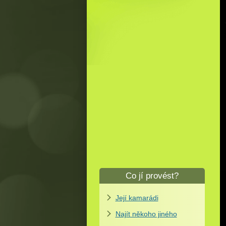
Co jí provést?
Její kamarádi
Najít někoho jiného