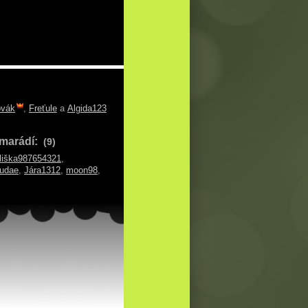
ovák
,
Freťule
a
Algida123
marádí:
(9)
liška987654321
,
sudae
,
Jára1312
,
moon98
,