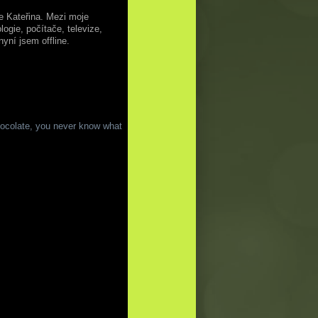
e Kateřina. Mezi moje
logie, počítače, televize,
yní jsem offline.
chocolate, you never know what