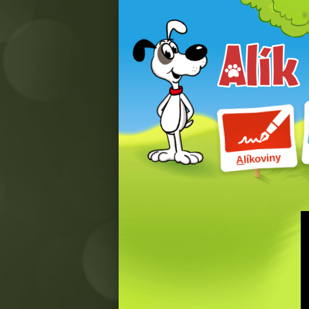
líkoviny
A