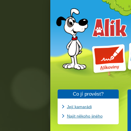
líkoviny
A
Co jí provést?
Její kamarádi
Najít někoho jiného