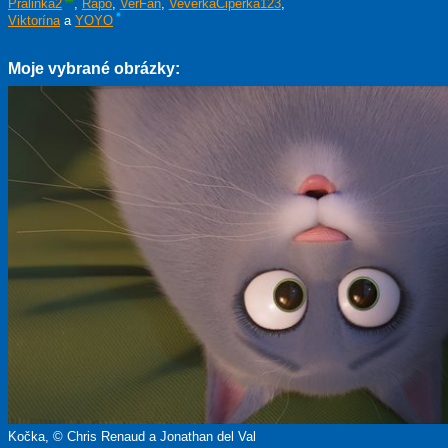
Pralinka2
,
Rapo
,
VerFan
,
VeverkaČiperka123
,
Viktorína
a
YOYO
Moje vybrané obrázky:
Kočka, © Chris Renaud a Jonathan del Val