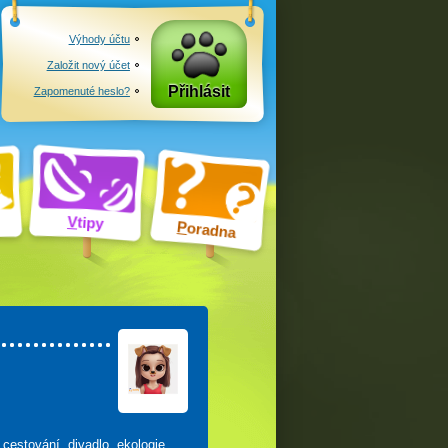
Výhody účtu
Založit nový účet
Přihlásit
Zapomenuté heslo?
V
tipy
P
oradna
cestování, divadlo, ekologie,