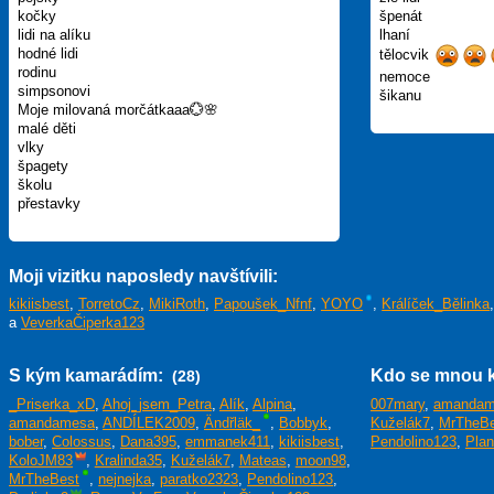
kočky
špenát
lidi na alíku
lhaní
hodné lidi
tělocvik
rodinu
nemoce
simpsonovi
šikanu
Moje milovaná morčátkaaa💮🌸
malé děti
vlky
špagety
školu
přestavky
Moji vizitku naposledy navštívili:
kikiisbest
,
TorretoCz
,
MikiRoth
,
Papoušek_Nfnf
,
YOYO
,
Králíček_Bělinka
a
VeverkaČiperka123
S kým kamarádím:
Kdo se mnou 
(28)
_Priserka_xD
,
Ahoj_jsem_Petra
,
Alík
,
Alpina
,
007mary
,
amandam
amandamesa
,
ANDÍLEK2009
,
Ändřläk_
,
Bobbyk
,
Kuželák7
,
MrTheBe
bober
,
Colossus
,
Dana395
,
emmanek411
,
kikiisbest
,
Pendolino123
,
Plan
KoloJM83
,
Kralinda35
,
Kuželák7
,
Mateas
,
moon98
,
MrTheBest
,
nejnejka
,
paratko2323
,
Pendolino123
,