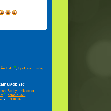
,
Ändřläk_
,
Fyzikomil
,
mishej
kamarádí:
(10)
esa
,
Bobbyk
,
kikiisbest
,
st
,
paratko2323
,
et
a
SOFIKNA