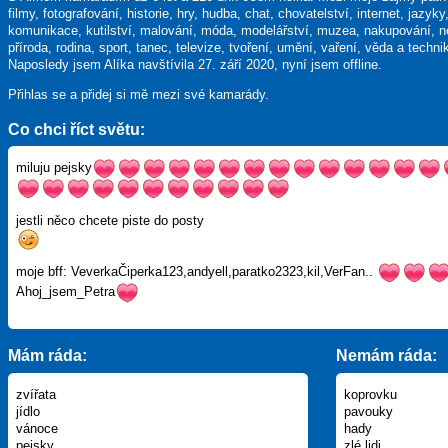
filmy, fotografování, historie, hry, hudba, chat, chovatelství, internet, jazyky
komunikace, kutilství, malování, móda, modelářství, muzea, nakupování, n
příroda, rodina, sport, tanec, televize, tvoření, umění, vaření, věda a techni
Naposledy jsem Alíka navštívila 27. září 2020, nyní jsem offline.
Přihlas se a přidej si mě mezi své kamarády.
Co chci říct světu:
miluju pejsky
jestli něco chcete piste do posty
moje bff: VeverkaČiperka123,andyell,paratko2323,kil,VerFan..
Ahoj_jsem_Petra
Mám ráda:
Nemám ráda:
zvířata
koprovku
jídlo
pavouky
vánoce
hady
pejsky
zlé lidi