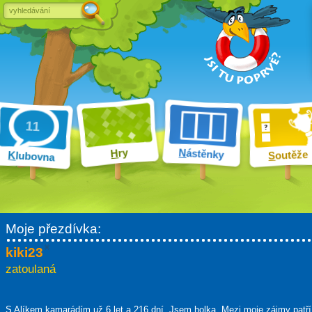
ry
N
ástěnky
H
outěže
K
lubovna
S
Moje přezdívka:
kiki23
zatoulaná
S Alíkem kamarádím
už 6 let a 216 dní
. Jsem holka. Mezi moje zájmy patří 