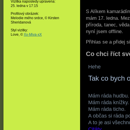
Vizitka naposledy upravena:
25. ledna v
17:15
S Alíkem kamarád
Profilový obrázek:
mám 17. ledna. Mezi 
Melodie mého srdce,
© Kirsten
Sheridanová
příroda, tanec, věda
Styl vizitky:
nyní jsem offline.
Love, ©
Xx-Miva-xX
Přihlas se a přidej
Co chci říct sv
Hehe
Tak co bych o
Mám ráda hudbu.
Mám ráda knížky.
Mám ráda ticho.
A občas si ráda p
A to je asi všechno
Citáty