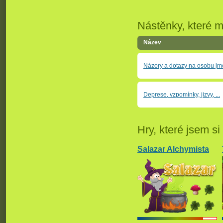
Nástěnky, které m
Název
Názory a dotazy na osobu jm
Deprese, vzpomínky, jizvy, ...
Hry, které jsem si 
Salazar Alchymista