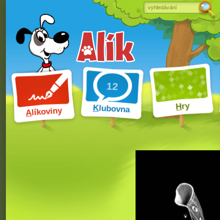
ry
H
K
lubovna
líkoviny
A