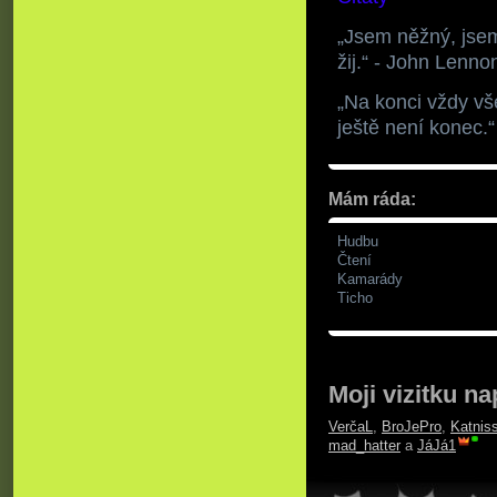
„Jsem něžný, jsem 
žij.“ - John Lenno
„Na konci vždy vš
ještě není konec.
Mám ráda:
Hudbu
Čtení
Kamarády
Ticho
Moji vizitku na
VerčaL
,
BroJePro
,
Katnis
mad_hatter
a
JáJá1