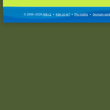
© 2000–2026
Alík.cz
•
Kde co je?
•
Pro rodiče
•
Seznam spr