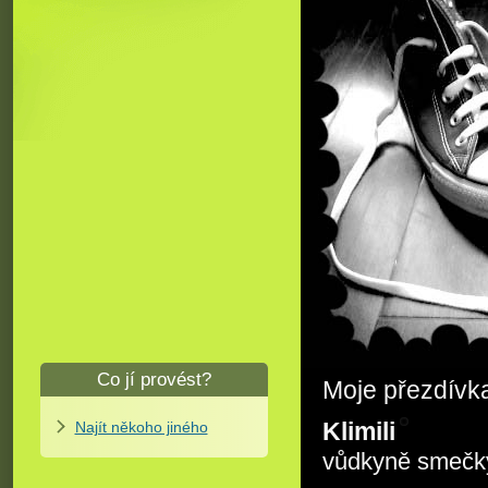
Co jí provést?
Moje přezdívk
Klimili
Najít někoho jiného
vůdkyně smečk