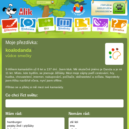
Výhody účtu
Založit nový účet
Zapomenuté heslo?
Přihlásit
ry
N
ástěnky
H
outěže
V
tipy
K
lubovna
S
P
líkoviny
oradna
A
Moje přezdívka:
koalodanda
vůdce smečky
S Alíkem kamarádím
už 6 let a 137 dní
. Jsem kluk. Mé skutečné jméno je Danda a je mi
11 let. Místo, kde bydlím, se jmenuje Jižňáky. Mezi moje zájmy patří cestování, hry,
hudba, chovatelství, internet, nakupování, počítače, sběratelství a zvířata. Naposledy
jsem Alíka navštívil včera, nyní jsem offline.
Přihlas se a přidej si mě mezi své kamarády.
Co chci říct světu:
Mám rád:
Nemám rád:
hamburger
zlé lidi
pejsky živé i plyšáky
tmu