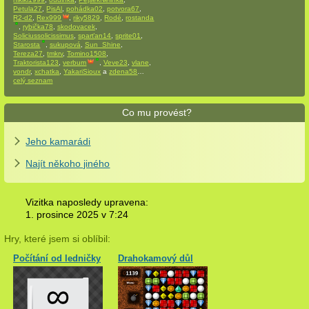
Petula27
,
PisAl
,
pohádka02
,
potvora67
,
R2-d2
,
Rex999
,
riky5829
,
Rodé
,
rostanda
,
rybička78
,
skodovacek
,
Soliciussolicissimus
,
sparťan14
,
sprite01
,
Starosta
,
sukupová
,
Sun_Shine
,
Tereza27
,
tmkrv
,
Tomino1508
,
Traktorista123
,
verbum
,
Veve23
,
vlane
,
vondr
,
xchatka
,
YakariSioux
a
zdena58
…
celý seznam
Co mu provést?
Jeho kamarádi
Najít někoho jiného
Vizitka naposledy upravena:
1. prosince 2025 v
7:24
Hry, které jsem si oblíbil:
Počítání od ledničky
Drahokamový důl