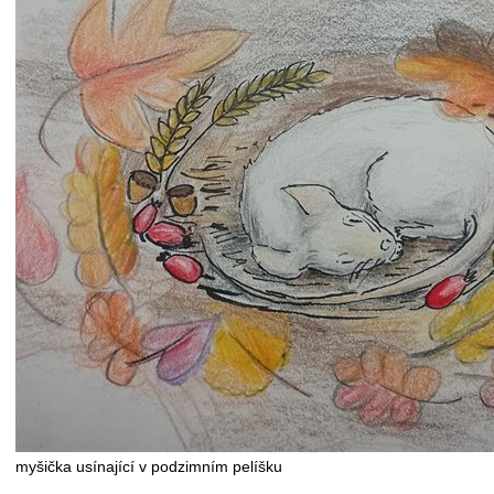
myšička usínající v podzimním pelíšku