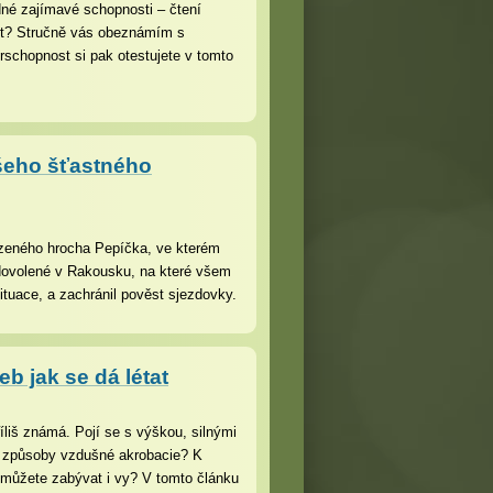
dné zajímavé schopnosti – čtení
íst? Stručně vás obeznámím s
rschopnost si pak otestujete v tomto
šeho šťastného
lazeného hrocha Pepíčka, ve kterém
é dovolené v Rakousku, na které všem
 situace, a zachránil pověst sjezdovky.
b jak se dá létat
íliš známá. Pojí se s výškou, silnými
u způsoby vzdušné akrobacie? K
í můžete zabývat i vy? V tomto článku