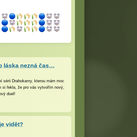
b láska nezná čas…
ní sérii Drahokamy, kterou mám moc
 si řekla, že pro vás vytvořím nový,
ový duel!
je vidět?