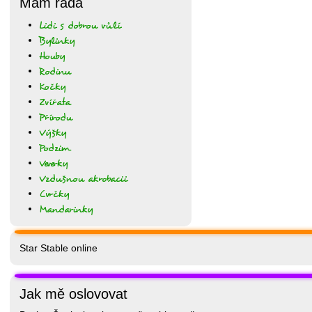
Mám ráda
Lidi s dobrou vůlí
Bylinky
Houby
Rodinu
Kočky
Zvířata
Přírodu
Výšky
Podzim
Veverky
Vzdušnou akrobacii
Cvrčky
Mandarinky
Star Stable online
Jak mě oslovovat