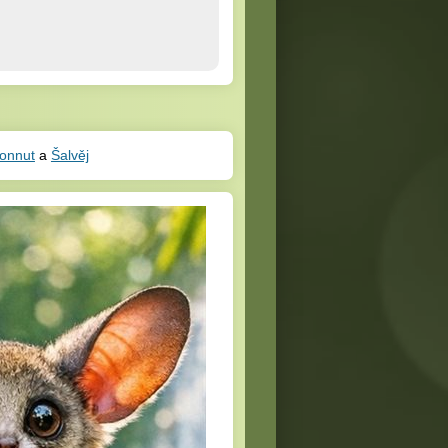
onnut
a
Šalvěj