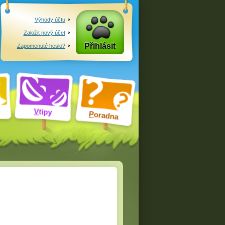
Výhody účtu
Založit nový účet
Přihlásit
Zapomenuté heslo?
V
tipy
P
oradna