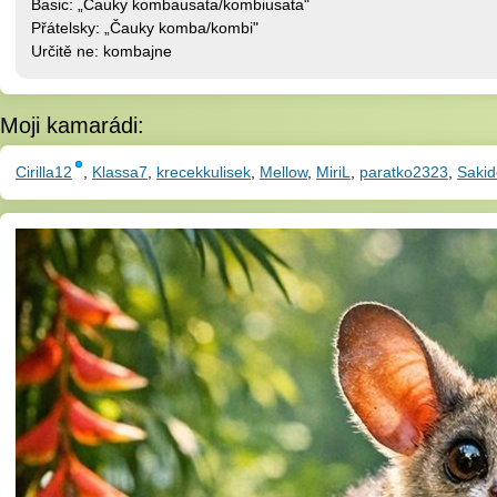
Basic: „Čauky kombausata/kombiusata"
Přátelsky: „Čauky komba/kombi"
Určitě ne: kombajne
Moji kamarádi:
Cirilla12
,
Klassa7
,
krecekkulisek
,
Mellow
,
MiriL
,
paratko2323
,
Sakid