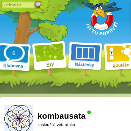
ry
N
ástěnky
H
outěže
K
lubovna
S
kombausata
zasloužilá veteránka