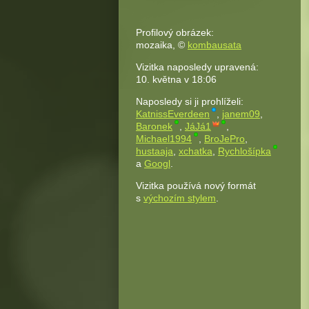
Profilový obrázek:
mozaika,
©
kombausata
Vizitka naposledy upravená:
10. května v
18:06
Naposledy si ji prohlíželi:
KatnissEverdeen
,
janem09
,
Baronek
,
JáJá1
,
Michael1994
,
BroJePro
,
hustaaja
,
xchatka
,
Rychlošípka
a
Googl
.
Vizitka používá nový formát
s
výchozím stylem
.