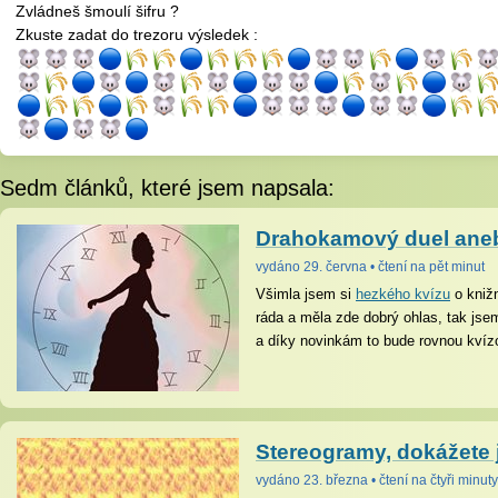
Zvládneš šmoulí šifru ?
Zkuste zadat do trezoru výsledek :
Sedm článků, které jsem napsala:
Drahokamový duel ane
vydáno 29. června • čtení na pět minut
Všimla jsem si
hezkého kvízu
o kniž
ráda a měla zde dobrý ohlas, tak jsem
a díky novinkám to bude rovnou kvíz
Stereogramy, dokážete 
vydáno 23. března • čtení na čtyři minuty