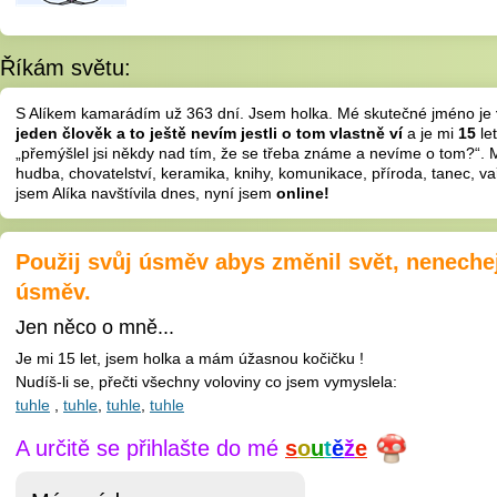
Říkám světu:
S Alíkem kamarádím
už 363 dní
. Jsem holka. Mé skutečné jméno je
jeden člověk a to ještě nevím jestli o tom vlastně ví
a je mi
15
le
„přemýšlel jsi někdy nad tím, že se třeba známe a nevíme o tom?“. M
hudba, chovatelství, keramika, knihy, komunikace, příroda, tanec, v
jsem Alíka navštívila dnes, nyní jsem
online!
Použij svůj úsměv abys změnil svět, nenechej
úsměv.
Jen něco o mně...
Je mi 15 let, jsem holka a mám úžasnou kočičku !
Nudíš-li se, přečti všechny voloviny co jsem vymyslela:
tuhle
,
tuhle
,
tuhle
,
tuhle
A určitě se přihlašte do mé
s
o
u
t
ě
ž
e