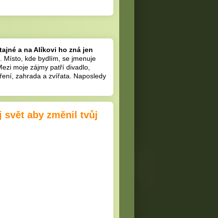
tajné a na Alíkovi ho zná jen
t. Místo, kde bydlím, se jmenuje
ezi moje zájmy patří divadlo,
aření, zahrada a zvířata. Naposledy
 svět aby změnil tvůj