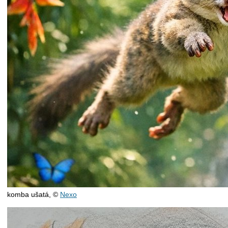
komba ušatá,
©
Nexo