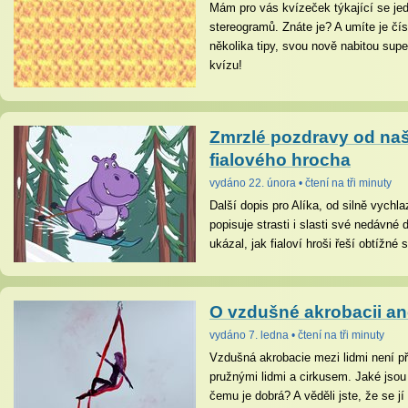
Mám pro vás kvízeček týkající se je
stereogramů. Znáte je? A umíte je č
několika tipy, svou nově nabitou supe
kvízu!
Zmrzlé pozdravy od na
fialového hrocha
vydáno 22. února • čtení na tři minuty
Další dopis pro Alíka, od silně vych
popisuje strasti i slasti své nedávn
ukázal, jak fialoví hroši řeší obtížné
O vzdušné akrobacii ane
vydáno 7. ledna • čtení na tři minuty
Vzdušná akrobacie mezi lidmi není př
pružnými lidmi a cirkusem. Jaké jso
čemu je dobrá? A věděli jste, že se j