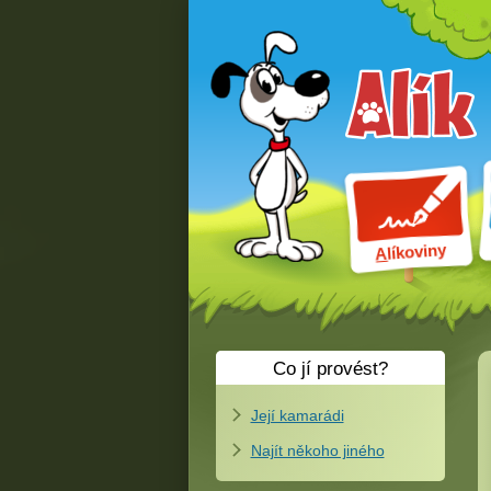
líkoviny
A
Co jí provést?
Její kamarádi
Najít někoho jiného