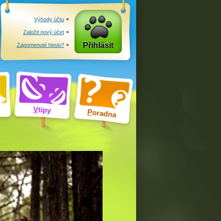
Výhody účtu
Založit nový účet
Přihlásit
Zapomenuté heslo?
V
tipy
P
oradna