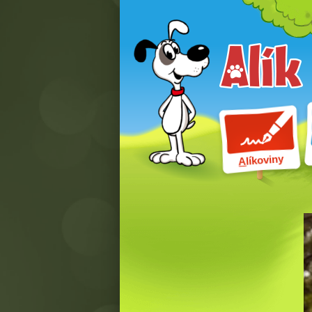
líkoviny
A