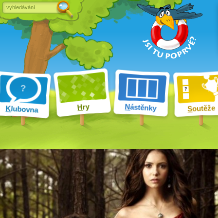
ry
N
ástěnky
H
outěže
K
lubovna
S