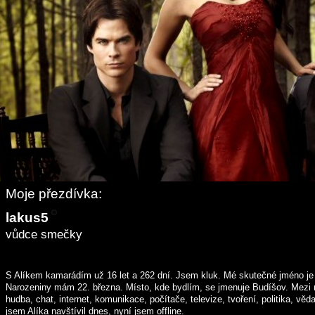
Moje přezdívka:
lakus5
vůdce smečky
S Alíkem kamarádím
už 16 let a 262 dní
. Jsem kluk. Mé skutečné jméno je 
Narozeniny mám 22. března. Místo, kde bydlím, se jmenuje Budíšov. Mezi mo
hudba, chat, internet, komunikace, počítače, televize, tvoření, politika, vě
jsem Alíka navštívil dnes, nyní jsem offline.