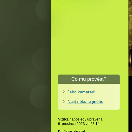
Co mu provést?
Jeho kamarádi
Najít někoho jiného
Vizitka naposledy upravena:
9. prosince 2023 ve
23:14
Profilový obrázek: