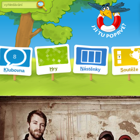
ry
N
ástěnky
H
outěže
K
lubovna
S