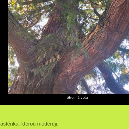
Strom života
ástěnka, kterou moderuji: