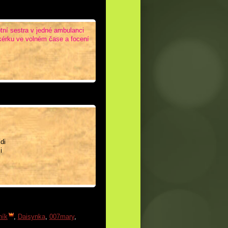
tní sestra v jedné ambulanci
ikérku ve volném čase a focení
di
i
ník
,
Daisynka
,
007mary
,