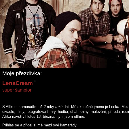
Moje přezdívka:
LenaCream
super šampion
S Alíkem kamarádím
už 2 roky a 69 dní
. Mé skutečné jméno je Lenka. Mezi
divadlo, filmy, fotografování, hry, hudba, chat, knihy, malování, příroda, ro
Alíka navštívil letos 18. března, nyní jsem offline.
Přihlas se a přidej si mě mezi své kamarády.