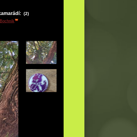
kamarádí:
(2)
ýBochník