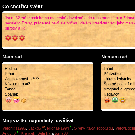
Co chci říct světu:
Jsem 32letá maminka na mateřské dovolené a do toho pracují jako Zdravo
nedaleko Prahy, práce mě baví ale občas i dělám kreativní věci jako man
přírody a lidí.
Mám rád:
Nemám rád:
Rodinu
Lhání
Práci
Přetvářku
Zamilovanost a S*X
Játra a ledvinky
Kávu a masáž
Špatné počasí a li
Tanec
Aroganci a igrorac
Spánek
Nadávky
Moji vizitku naposledy navštívili:
Veronika1996
,
Lacko5
,
Michael1994
,
Sirény_taky_robotujou
,
VelkýBoch
Andy_8
,
Králíček_Bělinka
a
tom700