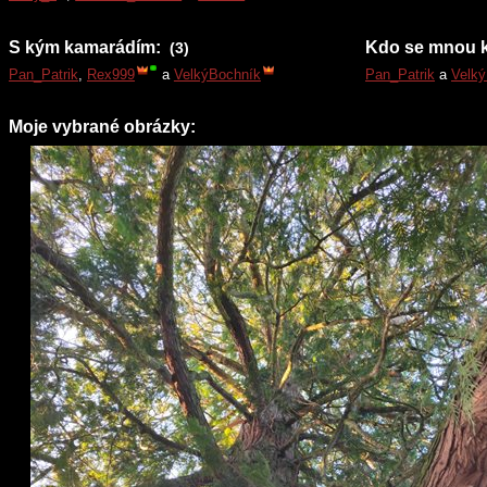
S kým kamarádím:
Kdo se mnou 
(3)
Pan_Patrik
,
Rex999
a
VelkýBochník
Pan_Patrik
a
Velk
Moje vybrané obrázky: