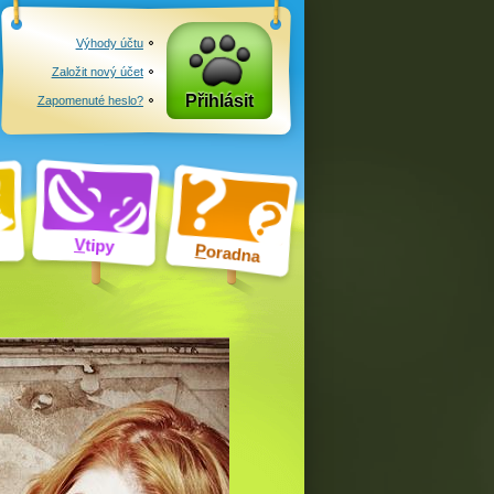
Výhody účtu
Založit nový účet
Přihlásit
Zapomenuté heslo?
V
tipy
P
oradna