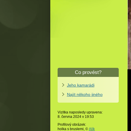
Co provést?
Jeho kamarádi
Najít někoho jiného
Vizitka naposledy upravena:
8. června 2024 v
19:53
Profilový obrázek:
holka s bruslemi,
©
Alík