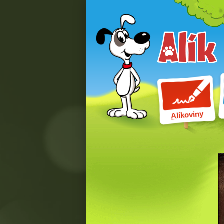
líkoviny
A