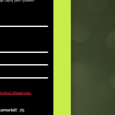
je zájmy patří rybaření.
elvičkaCoRádaKouše
,
kamarádí:
(5)