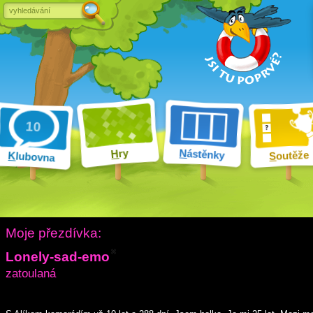
ry
N
ástěnky
H
outěže
K
lubovna
S
Moje přezdívka:
Lonely-sad-emo
zatoulaná