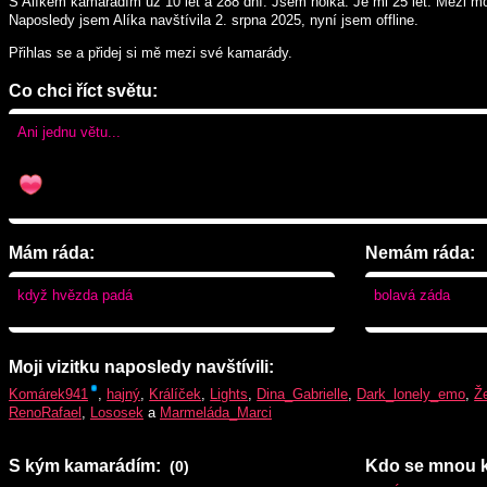
S Alíkem kamarádím
už 10 let a 288 dní
. Jsem holka. Je mi 25 let. Mezi mo
Naposledy jsem Alíka navštívila 2. srpna 2025, nyní jsem offline.
Přihlas se a přidej si mě mezi své kamarády.
Co chci říct světu:
Ani jednu větu...
Mám ráda:
Nemám ráda:
když hvězda padá
bolavá záda
Moji vizitku naposledy navštívili:
Komárek941
,
hajný
,
Králíček
,
Lights
,
Dina_Gabrielle
,
Dark_lonely_emo
,
Ž
RenoRafael
,
Lososek
a
Marmeláda_Marci
S kým kamarádím:
Kdo se mnou 
(0)