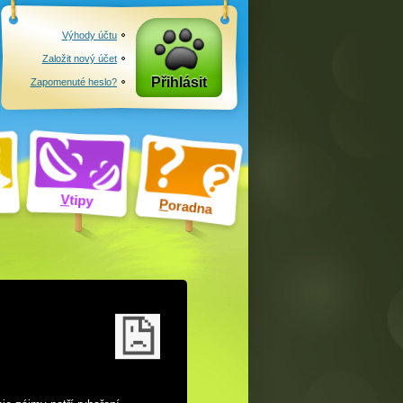
Výhody účtu
Založit nový účet
Přihlásit
Zapomenuté heslo?
V
tipy
P
oradna