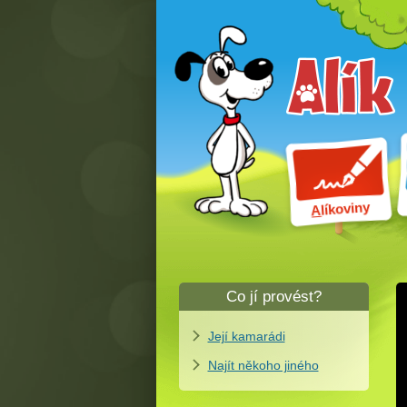
líkoviny
A
Co jí provést?
Její kamarádi
Najít někoho jiného