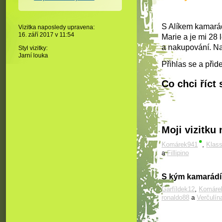
S Alíkem kamar
Vizitka naposledy upravena:
16. září 2017 v
11:54
Marie a je mi 28 
a nakupování. Nap
Styl vizitky:
Jarní louka
Přihlas se a přid
Co chci říct 
Moji vizitku 
Komárek941
,
Klas
a
Fillipino
S kým kamarád
Garfíldek12
,
Komáre
ronaldo88
a
Verčulín