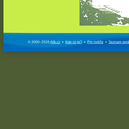
© 2000–2026
Alík.cz
•
Kde co je?
•
Pro rodiče
•
Seznam spr