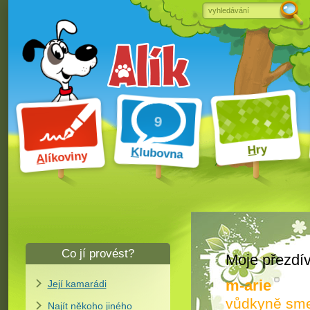
ry
H
K
lubovna
líkoviny
A
Co jí provést?
Moje přezdí
m-arie
Její kamarádi
vůdkyně sm
Najít někoho jiného