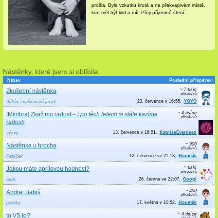
prošla. Byla vzkutku krutá a na překvapivém místě,
kde měl být klid a mír. Přeji příjemné čtení.
Nástěnky, které jsem si oblíbila:
Název
Poslední příspěvek
~ 7 tisíc
Zkušební nástěnka
23. července v 16:55
YOYO
Alíkův značkovací jazyk
~ 4 tisíce
[Minihra] Zkaž mu radost
–
i po těch letech si stále kazíme
radost!
13. července v 16:51
KatnissEverdeen
výzvy
~ 900
Nástěnka u hrocha
12. července ve 21:13
Houmák
Pepíček
~ tisíc
Jakou máte aprílovou hodnost?
26. června ve 22:07
Googl
apríl
~ 400
Andrej Babiš
17. května v 10:52
Houmák
politika
~ 4 tisíce
to VS to?