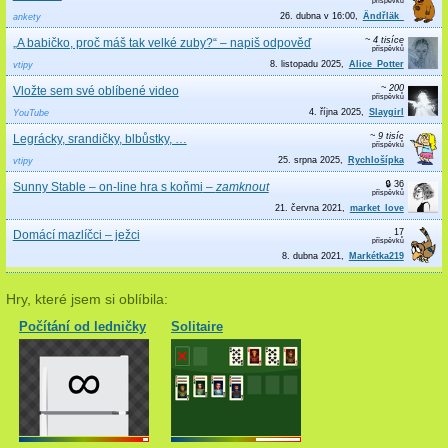
26. dubna v 16:00
Ändřläk_
ankety
~ 4 tisíce
„A babičko, proč máš tak velké zuby?“ – napiš odpověď
8. listopadu 2025
Alice_Potter
vtipy
~ 200
Vložte sem své oblíbené video
4. října 2025
Slaygirl
YouTube
~ 9 tisíc
Legrácky, srandičky, blbůstky, …
25. srpna 2025
Rychlošípka
vtipy
🔒 36
Sunny Stable – on-line hra s koňmi
–
zamknout
21. června 2021
market_love
17
Domácí mazlíčci – ježci
8. dubna 2021
Markétka219
Hry, které jsem si oblíbila:
Počítání od ledničky
Solitaire