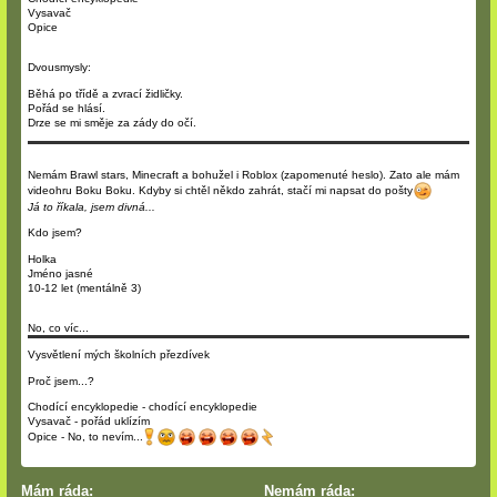
Vysavač
Opice
Dvousmysly:
Běhá po třídě a zvrací židličky.
Pořád se hlásí.
Drze se mi směje za zády do očí.
Nemám Brawl stars, Minecraft a bohužel i Roblox (zapomenuté heslo). Zato ale mám
videohru Boku Boku. Kdyby si chtěl někdo zahrát, stačí mi napsat do pošty
Já to říkala, jsem divná...
Kdo jsem?
Holka
Jméno jasné
10-12 let (mentálně 3)
No, co víc...
Vysvětlení mých školních přezdívek
Proč jsem...?
Chodící encyklopedie - chodící encyklopedie
Vysavač - pořád uklízím
Opice - No, to nevím...
Mám ráda:
Nemám ráda: