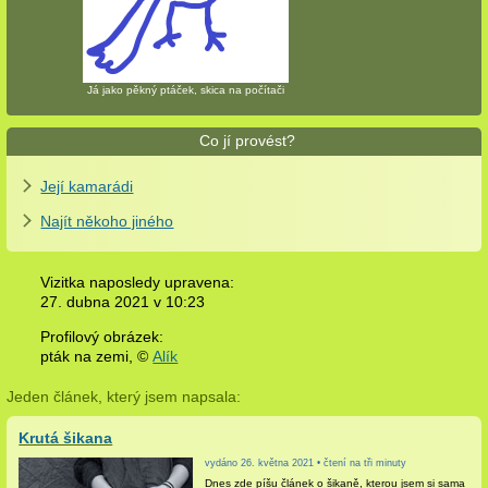
Já jako pěkný ptáček, skica na počítači
Co jí provést?
Její kamarádi
Najít někoho jiného
Vizitka naposledy upravena:
27. dubna 2021 v
10:23
Profilový obrázek:
pták na zemi,
©
Alík
Jeden článek, který jsem napsala:
Krutá šikana
vydáno 26. května 2021 • čtení na tři minuty
Dnes zde píšu článek o šikaně, kterou jsem si sama