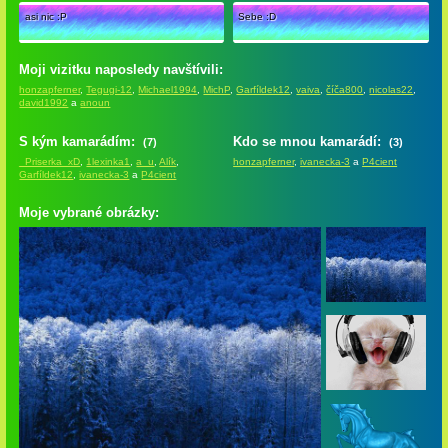
asi nic :P
Sebe :D
Moji vizitku naposledy navštívili:
honzapferner
,
Tegugi-12
,
Michael1994
,
MichP
,
Garfíldek12
,
vaiva
,
číča800
,
nicolas22
,
david1992
a
anoun
S kým kamarádím:
Kdo se mnou kamarádí:
(7)
(3)
_Priserka_xD
,
1lexinka1
,
a_u
,
Alík
,
honzapferner
,
ivanecka-3
a
P4cient
Garfíldek12
,
ivanecka-3
a
P4cient
Moje vybrané obrázky: