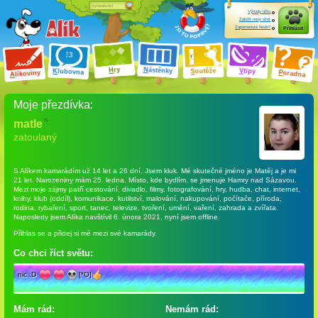
Výhody účtu
Založit nový účet
Zapomenuté heslo?
Přihlásit
ry
N
ástěnky
H
outěže
V
tipy
K
lubovna
S
P
líkoviny
oradna
A
Moje přezdívka:
matle
zatoulaný
S Alíkem kamarádím
už 14 let a 26 dní
. Jsem kluk. Mé skutečné jméno je Matěj a je mi
21 let. Narozeniny mám 25. ledna. Místo, kde bydlím, se jmenuje Hamry nad Sázavou.
Mezi moje zájmy patří cestování, divadlo, filmy, fotografování, hry, hudba, chat, internet,
knihy, klub (oddíl), komunikace, kutilství, malování, nakupování, počítače, příroda,
rodina, rybaření, sport, tanec, televize, tvoření, umění, vaření, zahrada a zvířata.
Naposledy jsem Alíka navštívil 6. února 2021, nyní jsem offline.
Přihlas se a přidej si mě mezi své kamarády.
Co chci říct světu:
nic :D
[*O]
Mám rád:
Nemám rád: