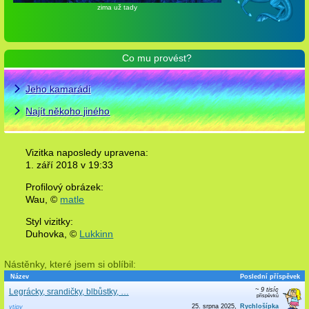
zima už tady
Co mu provést?
Jeho kamarádi
Najít někoho jiného
Vizitka naposledy upravena:
1. září 2018 v
19:33
Profilový obrázek:
Wau,
©
matle
Styl vizitky:
Duhovka, ©
Lukkinn
Nástěnky, které jsem si oblíbil:
Název
Poslední příspěvek
~ 9 tisíc
Legrácky, srandičky, blbůstky, …
25. srpna 2025
Rychlošípka
vtipy