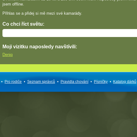
jsem offline.
Přihlas se a přidej si mě mezi své kamarády.
Co chci říct světu:
Moji vizitku naposledy navštívili:
Deniq
•
Pro rodiče
•
Seznam správců
•
Pravidla chování
•
Písničky
•
Katalog dárků