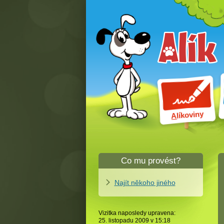
líkoviny
A
Co mu provést?
Najít někoho jiného
Vizitka naposledy upravena:
25. listopadu 2009 v
15:18