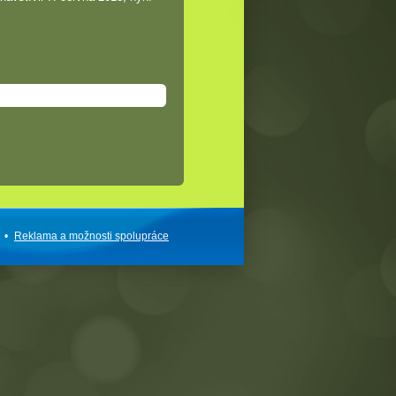
•
Reklama a
možnosti
spolupráce