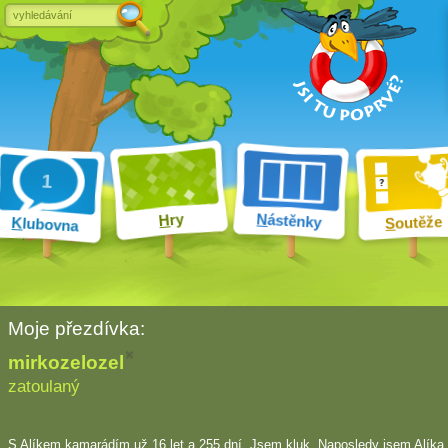
ry
N
ástěnky
H
outěže
K
lubovna
S
Moje přezdívka:
mirkozelozel
zatoulaný
S Alíkem kamarádím
už 16 let a 255 dní
. Jsem kluk. Naposledy jsem Alíka 