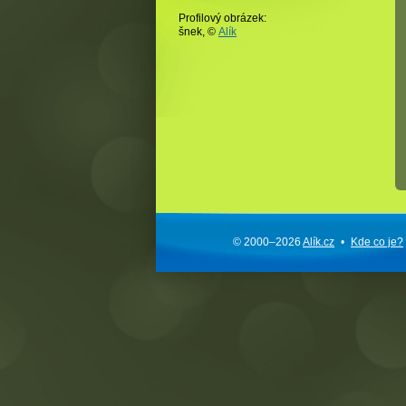
Profilový obrázek:
šnek,
©
Alík
© 2000–2026
Alík.cz
•
Kde co je?