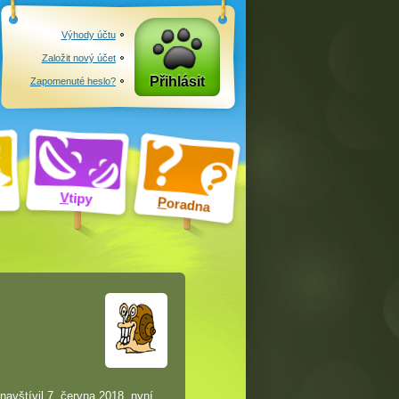
Výhody účtu
Založit nový účet
Přihlásit
Zapomenuté heslo?
V
tipy
P
oradna
navštívil 7. června 2018, nyní