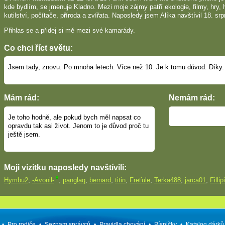
kde bydlím, se jmenuje Kladno. Mezi moje zájmy patří ekologie, filmy, hry, 
kutilství, počítače, příroda a zvířata. Naposledy jsem Alíka navštívil 18. srp
Přihlas se a přidej si mě mezi své kamarády.
Co chci říct světu:
Jsem tady, znovu. Po mnoha letech. Více než 10. Je k tomu důvod. Díky.
Mám rád:
Nemám rád:
Je toho hodně, ale pokud bych měl napsat co
opravdu tak asi život. Jenom to je důvod proč tu
ještě jsem.
Moji vizitku naposledy navštívili:
Hymbu2
,
-Avonil-
,
panglaq
,
bernard
,
titin
,
Freťule
,
Terka488
,
jarca01
,
Fillip
•
Pro rodiče
•
Seznam správců
•
Pravidla chování
•
Písničky
•
Katalog dárků