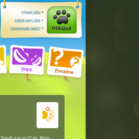
Výhody účtu
Založit nový účet
Přihlásit
Zapomenuté heslo?
V
tipy
P
oradna
Tomáš a je mi 32 let. Místo,