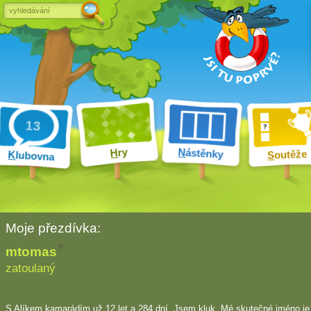
ry
N
ástěnky
H
outěže
K
lubovna
S
Moje přezdívka:
mtomas
zatoulaný
S Alíkem kamarádím
už 12 let a 284 dní
. Jsem kluk. Mé skutečné jméno je 