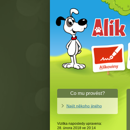
líkoviny
A
Co mu provést?
Najít někoho jiného
Vizitka naposledy upravena:
28. února 2018 ve
20:14