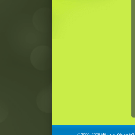
© 2000–2026
Alík.cz
•
Kde co je?