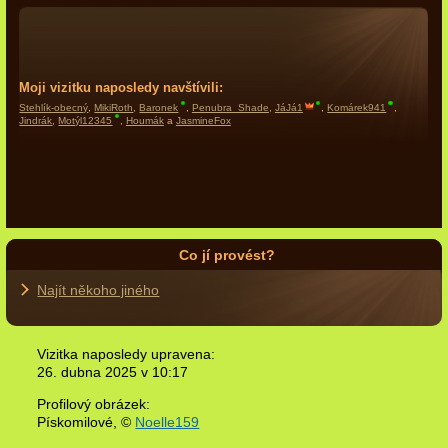
Moji vizitku naposledy navštívili:
Stehlík-obecný
,
MikiRoth
,
Baronek
,
Penubra_Shade
,
JáJá1
,
Komárek941
,
Jindrák
,
Motýl12345
,
Houmák
a
JasmineFox
Co jí provést?
Najít někoho jiného
Vizitka naposledy upravena:
26. dubna 2025 v
10:17
Profilový obrázek:
Pískomilové,
©
Noelle159