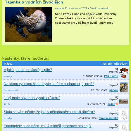
Tajenka o vodních živočiších
vydáno 21. července 2022 • čtení na minutku
Snad každý z nás zná nějaké vodní živočichy.
Známe však i ty více exotické, s kterými se
nesetkáme ani v běžném životě, ani v zoo?
Nástěnky, které moderuji:
Název
Poslední příspěvek
31
V jaké poloze nejčastěji spíte?
6. dubna v 9:34
Pan_Patrik
ankety
10
Na jakou vysokou školu byste chtěli v budoucnu jít, proč?
12. září 2025
jjarvak
budoucnost
35
Jaký máte názor na vysokou školu?
3. června 2024
JáJá1
škola
2
Stalo se vám někdy, že jste v někoho/něco ztratili důvěru?
22. dubna 2024
taninkasarinka
vztahy
65
Pamatujete si na něco, co už mladší generace neznají?