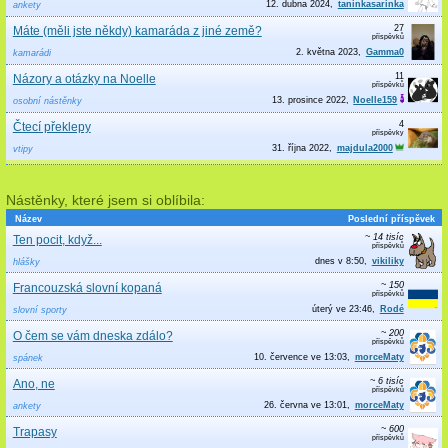
12. dubna 2024
taninkasarinka
ankety
27
Máte (měli jste někdy) kamaráda z jiné země?
2. května 2023
Gamma0
kamarádi
11
Názory a otázky na Noelle
13. prosince 2022
Noelle159
osobní nástěnky
4
Čtecí překlepy
31. října 2022
majdula2000
vtipy
Nástěnky, které jsem si oblíbila:
Název
Poslední příspěvek
~ 14 tisíc
Ten pocit, když...
dnes v 8:50
vikiliky
hlášky
~ 150
Francouzská slovní kopaná
úterý ve 23:46
Rodé
slovní sporty
~ 200
O čem se vám dneska zdálo?
10. července ve 13:03
morceMaty
spánek
~ 6 tisíc
Ano, ne
26. června ve 13:01
morceMaty
ankety
~ 600
Trapasy