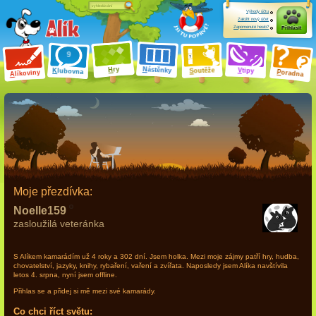
Výhody účtu
Založit nový účet
Zapomenuté heslo?
Přihlásit
ry
N
ástěnky
H
outěže
V
tipy
K
lubovna
S
P
líkoviny
oradna
A
Moje přezdívka:
Noelle159
zasloužilá veteránka
S Alíkem kamarádím
už 4 roky a 302 dní
. Jsem holka. Mezi moje zájmy patří hry, hudba,
chovatelství, jazyky, knihy, rybaření, vaření a zvířata. Naposledy jsem Alíka navštívila
letos 4. srpna, nyní jsem offline.
Přihlas se a přidej si mě mezi své kamarády.
Co chci říct světu: