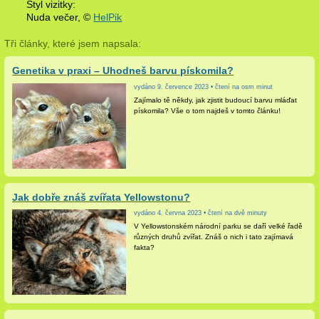
Styl vizitky:
Nuda večer, ©
HelPik
Tři články, které jsem napsala:
Genetika v praxi – Uhodneš barvu pískomila?
vydáno 9. července 2023 • čtení na osm minut
Zajímalo tě někdy, jak zjistit budoucí barvu mláďat
pískomila? Vše o tom najdeš v tomto článku!
Jak dobře znáš zvířata Yellowstonu?
vydáno 4. června 2023 • čtení na dvě minuty
V Yellowstonském národní parku se daří velké řadě
různých druhů zvířat. Znáš o nich i tato zajímavá
fakta?