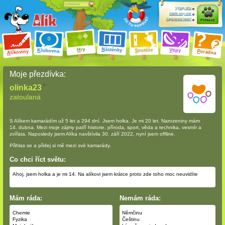
Výhody účtu
Založit nový účet
Zapomenuté heslo?
Přihlásit
ry
N
ástěnky
H
outěže
V
tipy
K
lubovna
S
P
líkoviny
oradna
A
Moje přezdívka:
olinka23
zatoulaná
S Alíkem kamarádím
už 5 let a 294 dní
. Jsem holka. Je mi 20 let. Narozeniny mám
14. dubna. Mezi moje zájmy patří historie, příroda, sport, věda a technika, vesmír a
zvířata. Naposledy jsem Alíka navštívila 30. září 2022, nyní jsem offline.
Přihlas se a přidej si mě mezi své kamarády.
Co chci říct světu:
Ahoj, jsem holka a je mi 14. Na alíkovi jsem krátce proto zde toho moc neuvidíte
Mám ráda:
Nemám ráda:
Chemie
Němčinu
Fyzika
Češtinu