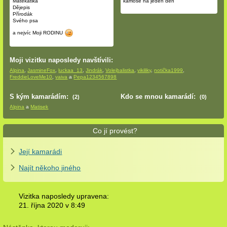
Matekatika
kámoše na jeden den
Dějepis
Přírodák
Svého psa
a nejvíc Moji RODINU
Moji vizitku naposledy navštívili:
Alpina
,
JasmineFox
,
luckaa_13
,
Jindrák
,
Volejbalistka
,
vikiliky
,
notička1999
,
FreddieLoveMe10
,
vaiva
a
Pepa1234567898
S kým kamarádím:
Kdo se mnou kamarádí:
(2)
(0)
Alpina
a
Matisek
Co jí provést?
Její kamarádi
Najít někoho jiného
Vizitka naposledy upravena:
21. října 2020 v
8:49