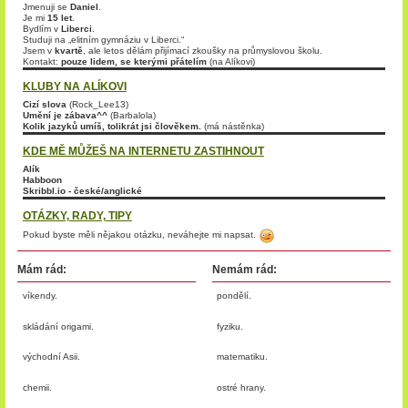
Jmenuji se
Daniel
.
Je mi
15 let
.
Bydlím v
Liberci
.
Studuji na „elitním gymnáziu v Liberci.“
Jsem v
kvartě
, ale letos dělám přijímací zkoušky na průmyslovou školu.
Kontakt:
pouze lidem, se kterými přátelím
(na Alíkovi)
KLUBY NA ALÍKOVI
Cizí slova
(Rock_Lee13)
Umění je zábava^^
(Barbalola)
Kolik jazyků umíš, tolikrát jsi člověkem.
(má nástěnka)
KDE MĚ MŮŽEŠ NA INTERNETU ZASTIHNOUT
Alík
Habboon
Skribbl.io - české/anglické
OTÁZKY, RADY, TIPY
Pokud byste měli nějakou otázku, neváhejte mi napsat.
Mám rád:
Nemám rád:
víkendy.
pondělí.
skládání origami.
fyziku.
východní Asii.
matematiku.
chemii.
ostré hrany.