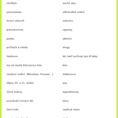
zeměpis.
suché zipy.
panoramata.
středověké umění.
focení obecně.
zeleninu.
jednoduchost.
cigarety.
jazyky.
alkohol.
počítače a média.
drogy.
Habboon.
lidi, kteří požívají tyto tři látky.
hry od studia Electronics Arts.
léto.
moderní umění. (Mondrian, Picasso...)
Velikonoce.
dějiny 20. a 21. století.
psy.
různé kultury.
kapraďorosty.
poznávání nových lidí.
kávu.
čtení knih.
vepřové maso.