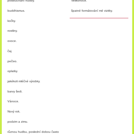
poslouchání hudby.
Velikonoce.
buddhismus.
špatné formátování mé vizitky.
kočky.
rostliny.
ovoce.
čaj.
pečivo.
oplatky.
jakékoli mléčné výrobky.
barvy šedi.
Vánoce.
Nový rok.
podzim a zimu.
různou hudbu, poslední dobou často