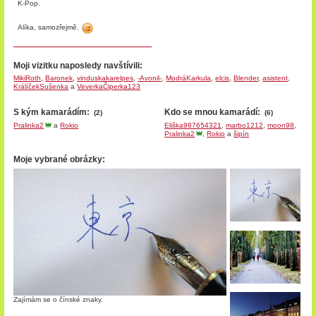
K-Pop.
Alíka, samozřejmě.
Moji vizitku naposledy navštívili:
MikiRoth
,
Baronek
,
vinduskakarelpes
,
-Avonil-
,
ModráKarkula
,
elcis
,
Blender
,
asistent
,
KrálíčekSušenka
a
VeverkaČiperka123
S kým kamarádím:
Kdo se mnou kamarádí:
(2)
(6)
Pralinka2
a
Rokio
Eliška987654321
,
marbo1212
,
moon98
,
Pralinka2
,
Rokio
a
šipín
Moje vybrané obrázky:
Zajímám se o čínské znaky.