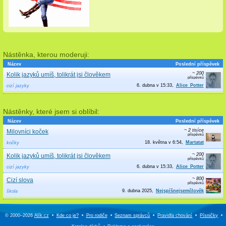
Nástěnka, kterou moderuji:
Název
Poslední příspěvek
~ 200
Kolik jazyků umíš, tolikrát jsi člověkem
6. dubna v 15:33
Alice_Potter
cizí jazyky
Nástěnky, které jsem si oblíbil:
Název
Poslední příspěvek
~ 2 tisíce
Milovníci koček
18. května v 6:54
Martatat
kočky
~ 200
Kolik jazyků umíš, tolikrát jsi člověkem
6. dubna v 15:33
Alice_Potter
cizí jazyky
~ 800
Cizí slova
9. dubna 2025
Nejspíšnejsemčlověk
škola
© 2000–2026
Alík.cz
•
Kde co je?
•
Pro rodiče
•
Seznam správců
•
Pravidla chování
•
Písničky
•