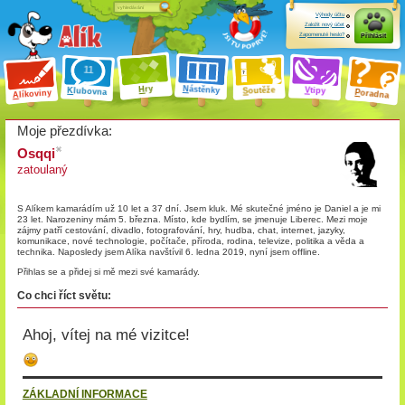
Výhody účtu
Založit nový účet
Zapomenuté heslo?
Přihlásit
ry
N
ástěnky
H
outěže
V
tipy
K
lubovna
S
P
líkoviny
oradna
A
Moje přezdívka:
Osqqi
zatoulaný
S Alíkem kamarádím
už 10 let a 37 dní
. Jsem kluk. Mé skutečné jméno je Daniel a je mi
23 let. Narozeniny mám 5. března. Místo, kde bydlím, se jmenuje Liberec. Mezi moje
zájmy patří cestování, divadlo, fotografování, hry, hudba, chat, internet, jazyky,
komunikace, nové technologie, počítače, příroda, rodina, televize, politika a věda a
technika. Naposledy jsem Alíka navštívil 6. ledna 2019, nyní jsem offline.
Přihlas se a přidej si mě mezi své kamarády.
Co chci říct světu:
Ahoj, vítej na mé vizitce!
ZÁKLADNÍ INFORMACE