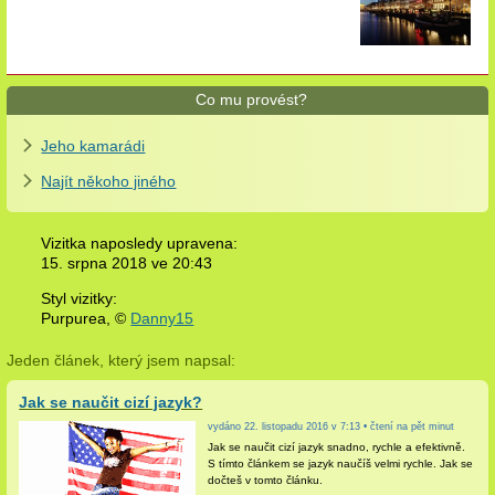
Co mu provést?
Jeho kamarádi
Najít někoho jiného
Vizitka naposledy upravena:
15. srpna 2018 ve
20:43
Styl vizitky:
Purpurea, ©
Danny15
Jeden článek, který jsem napsal:
Jak se naučit cizí jazyk?
vydáno 22. listopadu 2016 v
7:13
• čtení na pět minut
Jak se naučit cizí jazyk snadno, rychle a efektivně.
S tímto článkem se jazyk naučíš velmi rychle. Jak se
dočteš v tomto článku.