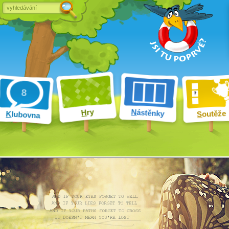
ry
N
ástěnky
H
outěže
K
lubovna
S