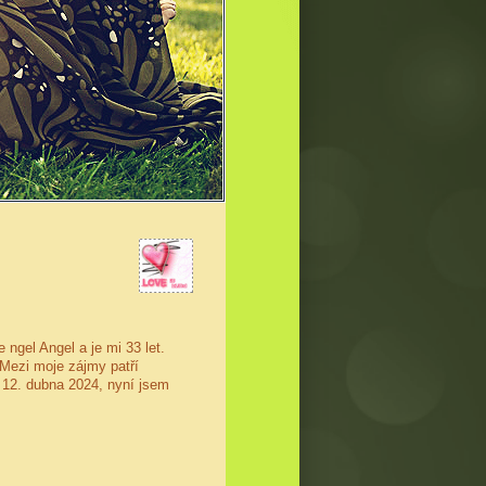
ngel Angel a je mi 33 let.
Mezi moje zájmy patří
a 12. dubna 2024, nyní jsem