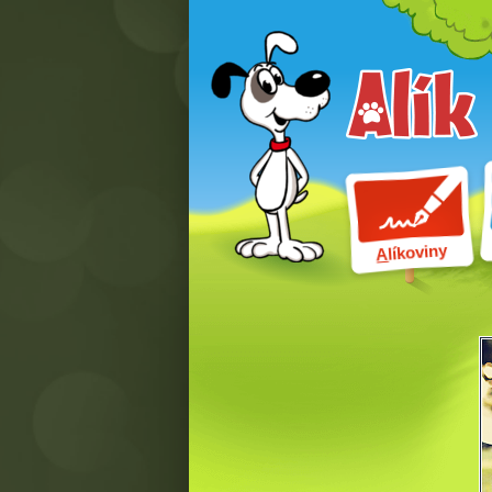
líkoviny
A