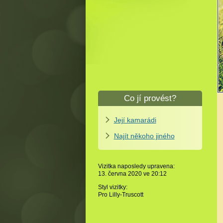
Co jí provést?
Její kamarádi
Najít někoho jiného
Vizitka naposledy upravena:
13. června 2020 ve
20:12
Styl vizitky:
Pro Lilly-Truscott