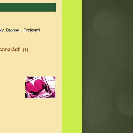
iky
,
Daphne_
,
Fyzikomil
kamarádí:
(1)