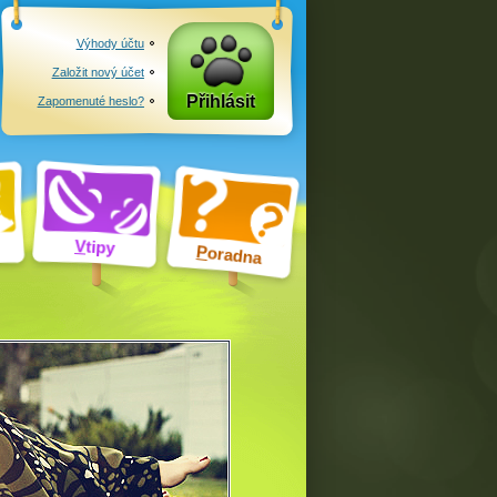
Výhody účtu
Založit nový účet
Přihlásit
Zapomenuté heslo?
V
tipy
P
oradna