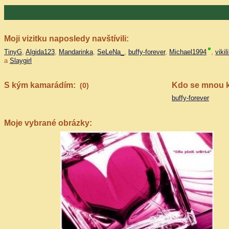
Moji vizitku naposledy navštívili:
TinyG
,
Algida123
,
Mandarinka
,
SeLeNa_
,
buffy-forever
,
Michael1994
,
vikil
a
Slaygirl
S kým kamarádím:
Kdo se mnou 
(0)
buffy-forever
Moje vybrané obrázky: