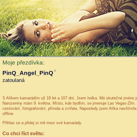
Moje přezdívka:
PinQ_Angel_PinQ
zatoulaná
S Alíkem kamarádím
už 18 let a 107 dní
. Jsem holka. Mé skutečné jméno je 
Narozeniny mám 9. května. Místo, kde bydlím, se jmenuje Las Vegas-Zlín. 
cestování, fotografování, příroda a zvířata. Naposledy jsem Alíka navštívil
offline.
Přihlas se a přidej si mě mezi své kamarády.
Co chci říct světu: